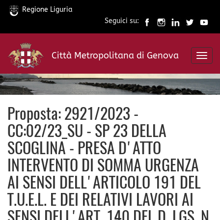
Regione Liguria
Seguici su:
Salta
al
Città Metropolitana di Genova
contenuto
Toggl
principale
navig
Proposta: 2921/2023 -
CC:02/23_SU - SP 23 DELLA
SCOGLINA - PRESA D'ATTO
INTERVENTO DI SOMMA URGENZA
AI SENSI DELL'ARTICOLO 191 DEL
T.U.E.L. E DEI RELATIVI LAVORI AI
SENSI DELL'ART. 140 DEL D. LGS. N.