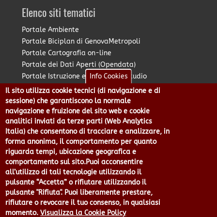
Elenco siti tematici
Portale Ambiente
Portale Biciplan di GenovaMetropoli
Portale Cartografia on-line
Portale dei Dati Aperti (Opendata)
Portale Istruzione e Diritto allo Studio
Info Cookies
Portale Marketing Territoriale
Il sito utilizza cookie tecnici (di navigazione e di
Portale Piano Strategico Metropolitano
sessione) che garantiscono la normale
Portale PUMS di GenovaMetropoli
navigazione e fruizione del sito web e cookie
analitici inviati da terze parti (Web Analytics
Portale Stazione Unica Appaltante
Italia) che consentono di tracciare e analizzare, in
Pratico: procedimenti e istanze online
forma anonima, il comportamento per quanto
riguarda tempi, ubicazione geografica e
comportamento sul sito.Puoi acconsentire
Città Metropolitana di Genova - Piazzale Mazzini 2 -16122 -
all’utilizzo di tali tecnologie utilizzando il
Genova | CF:80007350103 - P.Iva: 00949170104 | Codice IPA: cmge
pulsante “Accetta” o rifiutare utilizzando il
Centralino 010 54991 Fax 010 5499244 URP 010 5499456
pulsante "Rifiuta". Puoi liberamente prestare,
Num.Verde 800 509420 | P.E.C.:
rifiutare o revocare il tuo consenso, in qualsiasi
pec@cert.cittametropolitana.genova.it
momento.
Visualizza la Cookie Policy
Privacy
|
Tecnologie e Accessibilità
|
Note Legali
|
Contatti per il