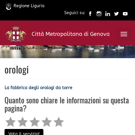
Regione Liguria
Seguici su:
Salta
al
Città Metropolitana di Genova
contenuto
Toggl
principale
navig
orologi
La fabbrica degli orologi da torre
Quanto sono chiare le informazioni su questa
pagina?
Vota il servizio!