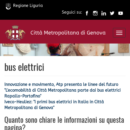
Regione Liguria
Seguici su:
Salta
al
Città Metropolitana di Genova
contenuto
Toggl
principale
navig
bus elettrici
Innovazione e movimento, Atp presenta le linee del futuro
"L'ecomobilità di Città Metropolitana parte dai bus elettrici
Rapallo-Portofino"
Iveco-Heuliez: "I primi bus elettrici in Italia in Città
Metropolitana di Genova"
Quanto sono chiare le informazioni su questa
pagina?