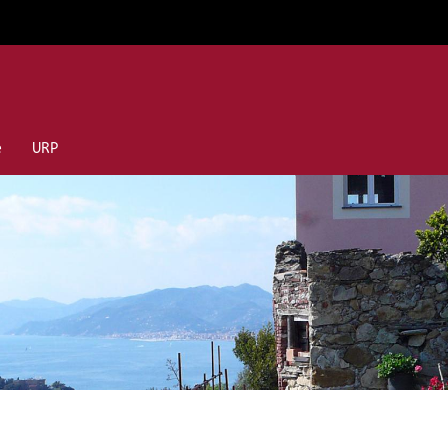
e
URP