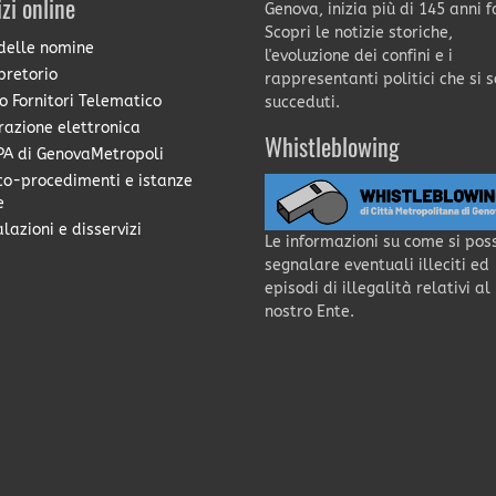
izi online
Genova, inizia più di 145 anni f
Scopri le notizie storiche,
delle nomine
l'evoluzione dei confini e i
pretorio
rappresentanti politici che si 
o Fornitori Telematico
succeduti.
razione elettronica
Whistleblowing
A di GenovaMetropoli
co-procedimenti e istanze
e
lazioni e disservizi
Le informazioni su come si pos
segnalare eventuali illeciti ed
episodi di illegalità relativi al
nostro Ente.