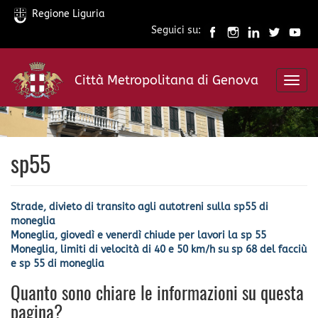
Regione Liguria
Seguici su:
Salta
al
Città Metropolitana di Genova
contenuto
Toggl
principale
navig
sp55
Strade, divieto di transito agli autotreni sulla sp55 di
moneglia
Moneglia, giovedì e venerdì chiude per lavori la sp 55
Moneglia, limiti di velocità di 40 e 50 km/h su sp 68 del facciù
e sp 55 di moneglia
Quanto sono chiare le informazioni su questa
pagina?