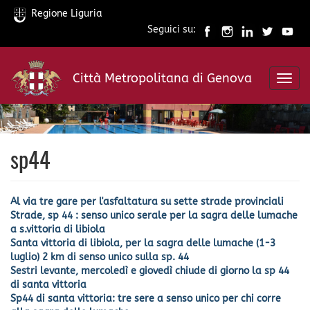
Regione Liguria
Seguici su:
Salta
al
Città Metropolitana di Genova
contenuto
Toggl
principale
navig
sp44
Al via tre gare per l'asfaltatura su sette strade provinciali
Strade, sp 44 : senso unico serale per la sagra delle lumache
a s.vittoria di libiola
Santa vittoria di libiola, per la sagra delle lumache (1-3
luglio) 2 km di senso unico sulla sp. 44
Sestri levante, mercoledì e giovedì chiude di giorno la sp 44
di santa vittoria
Sp44 di santa vittoria: tre sere a senso unico per chi corre