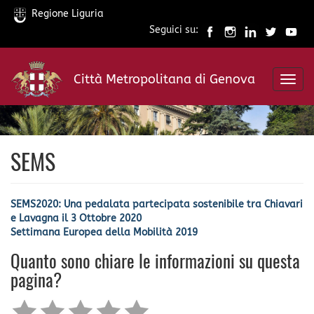
Regione Liguria
Seguici su:
Salta
al
Città Metropolitana di Genova
contenuto
Toggl
principale
navig
SEMS
SEMS2020: Una pedalata partecipata sostenibile tra Chiavari
e Lavagna il 3 Ottobre 2020
Settimana Europea della Mobilità 2019
Quanto sono chiare le informazioni su questa
pagina?