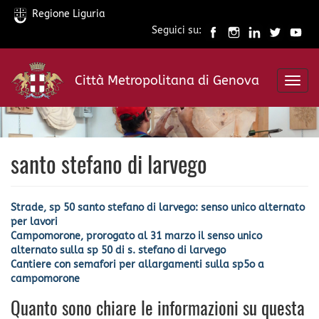
Regione Liguria
Seguici su:
Salta
al
Città Metropolitana di Genova
contenuto
Toggl
principale
navig
santo stefano di larvego
Strade, sp 50 santo stefano di larvego: senso unico alternato
per lavori
Campomorone, prorogato al 31 marzo il senso unico
alternato sulla sp 50 di s. stefano di larvego
Cantiere con semafori per allargamenti sulla sp5o a
campomorone
Quanto sono chiare le informazioni su questa