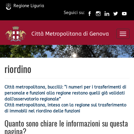
Regione Liguria
Seguici su:
Salta
al
Città Metropolitana di Genova
contenuto
Toggl
principale
navig
riordino
Città metropolitana, buccilli: “i numeri per i trasferimenti di
personale e funzioni alla regione restano quelli già validati
dall’osservatorio regionale”
Città metropolitana, intesa con la regione sul trasferimento
di immobili nel riordino delle funzioni
Quanto sono chiare le informazioni su questa
pagina?