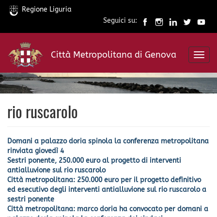
Regione Liguria
Seguici su:
Salta
al
Città Metropolitana di Genova
contenuto
Toggl
principale
navig
rio ruscarolo
Domani a palazzo doria spinola la conferenza metropolitana
rinviata giovedì 4
Sestri ponente, 250.000 euro al progetto di interventi
antialluvione sul rio ruscarolo
Città metropolitana: 250.000 euro per il progetto definitivo
ed esecutivo degli interventi antialluvione sul rio ruscarolo a
sestri ponente
Città metropolitana: marco doria ha convocato per domani a