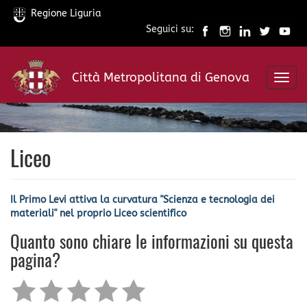
Regione Liguria
Seguici su:
Salta
al
Città Metropolitana di Genova
contenuto
Toggl
principale
navig
Liceo
Il Primo Levi attiva la curvatura "Scienza e tecnologia dei
materiali" nel proprio Liceo scientifico
Quanto sono chiare le informazioni su questa
pagina?