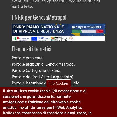
eventuali illeciti ed episodi di illegalità relativi al
nostro Ente.
PNRR per GenovaMetropoli
Elenco siti tematici
Portale Ambiente
Portale Biciplan di GenovaMetropoli
Portale Cartografia on-line
Portale dei Dati Aperti (Opendata)
Portale Istruzione e Diritto allo Studio
Info Cookies
Portale Marketing Territoriale
Il sito utilizza cookie tecnici (di navigazione e di
Portale Piano Strategico Metropolitano
sessione) che garantiscono la normale
Portale PUMS di GenovaMetropoli
navigazione e fruizione del sito web e cookie
analitici inviati da terze parti (Web Analytics
Portale Stazione Unica Appaltante
Italia) che consentono di tracciare e analizzare, in
Pratico: procedimenti e istanze online