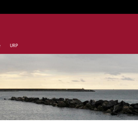
e
URP