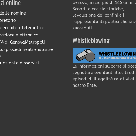
izi online
Genova, inizia più di 145 anni f
Scopri le notizie storiche,
delle nomine
l'evoluzione dei confini e i
pretorio
rappresentanti politici che si 
o Fornitori Telematico
succeduti.
razione elettronica
Whistleblowing
A di GenovaMetropoli
co-procedimenti e istanze
e
lazioni e disservizi
Le informazioni su come si pos
segnalare eventuali illeciti ed
episodi di illegalità relativi al
nostro Ente.