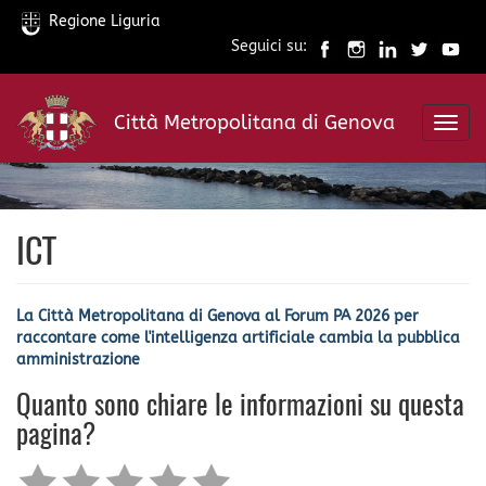
Regione Liguria
Seguici su:
Salta
al
Città Metropolitana di Genova
contenuto
Toggl
principale
navig
ICT
La Città Metropolitana di Genova al Forum PA 2026 per
raccontare come l'intelligenza artificiale cambia la pubblica
amministrazione
Quanto sono chiare le informazioni su questa
pagina?