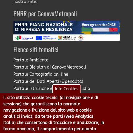
nostro Ente.
PNRR per GenovaMetropoli
Elenco siti tematici
Portale Ambiente
Portale Biciplan di GenovaMetropoli
Portale Cartografia on-line
Portale dei Dati Aperti (Opendata)
Portale Istruzione e Diritto allo Studio
Info Cookies
Portale Marketing Territoriale
Il sito utilizza cookie tecnici (di navigazione e di
Portale Piano Strategico Metropolitano
sessione) che garantiscono la normale
Portale PUMS di GenovaMetropoli
navigazione e fruizione del sito web e cookie
analitici inviati da terze parti (Web Analytics
Portale Stazione Unica Appaltante
Italia) che consentono di tracciare e analizzare, in
Pratico: procedimenti e istanze online
forma anonima, il comportamento per quanto