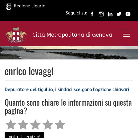
Regione Liguria
Seguici su:
Salta
al
Città Metropolitana di Genova
contenuto
Toggl
principale
navig
enrico levaggi
Depuratore del tigullio, i sindaci scelgono l’opzione chiavari
Quanto sono chiare le informazioni su questa
pagina?
Vota il servizio!