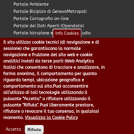
Portale Ambiente
Portale Biciplan di GenovaMetropoli
Portale Cartografia on-line
Portale dei Dati Aperti (Opendata)
Portale Istruzione e Diritto allo Studio
Info Cookies
Portale Marketing Territoriale
Il sito utilizza cookie tecnici (di navigazione e di
Portale Piano Strategico Metropolitano
sessione) che garantiscono la normale
Portale PUMS di GenovaMetropoli
navigazione e fruizione del sito web e cookie
analitici inviati da terze parti (Web Analytics
Portale Stazione Unica Appaltante
Italia) che consentono di tracciare e analizzare, in
Pratico: procedimenti e istanze online
forma anonima, il comportamento per quanto
riguarda tempi, ubicazione geografica e
comportamento sul sito.Puoi acconsentire
Città Metropolitana di Genova - Piazzale Mazzini 2 -16122 -
all’utilizzo di tali tecnologie utilizzando il
Genova | CF:80007350103 - P.Iva: 00949170104 | Codice IPA: cmge
pulsante “Accetta” o rifiutare utilizzando il
Centralino 010 54991 Fax 010 5499244 URP 010 5499456
pulsante "Rifiuta". Puoi liberamente prestare,
Num.Verde 800 509420 | P.E.C.:
rifiutare o revocare il tuo consenso, in qualsiasi
pec@cert.cittametropolitana.genova.it
momento.
Visualizza la Cookie Policy
Privacy
|
Tecnologie e Accessibilità
|
Note Legali
|
Contatti per il
sito Web
|
Statistiche
|
area riservata
Accetta
Rifiuta