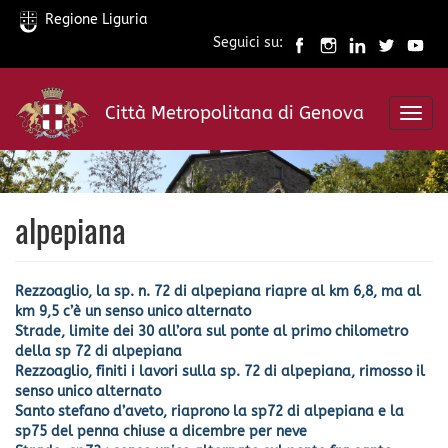
Regione Liguria
Seguici su:
Salta
al
Città Metropolitana di Genova
contenuto
Toggl
principale
navig
alpepiana
Rezzoaglio, la sp. n. 72 di alpepiana riapre al km 6,8, ma al
km 9,5 c’è un senso unico alternato
Strade, limite dei 30 all’ora sul ponte al primo chilometro
della sp 72 di alpepiana
Rezzoaglio, finiti i lavori sulla sp. 72 di alpepiana, rimosso il
senso unico alternato
Santo stefano d’aveto, riaprono la sp72 di alpepiana e la
sp75 del penna chiuse a dicembre per neve