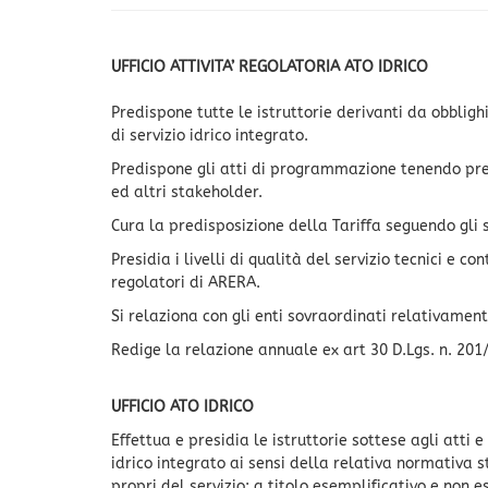
UFFICIO ATTIVITA’ REGOLATORIA ATO IDRICO
Predispone tutte le istruttorie derivanti da obblig
di servizio idrico integrato.
Predispone gli atti di programmazione tenendo prese
ed altri stakeholder.
Cura la predisposizione della Tariffa seguendo gli 
Presidia i livelli di qualità del servizio tecnici e c
regolatori di ARERA.
Si relaziona con gli enti sovraordinati relativamente
Redige la relazione annuale ex art 30 D.Lgs. n. 201
UFFICIO ATO IDRICO
Effettua e presidia le istruttorie sottese agli atti
idrico integrato ai sensi della relativa normativa 
propri del servizio; a titolo esemplificativo e non e