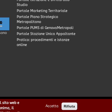
Studio
Portale Marketing Territoriale
Portale Piano Strategico
Metropolitano
Portale PUMS di GenovaMetropoli
sono
Portale Stazione Unica Appaltante
Pratico: procedimenti e istanze
online
l sito web e
Accetta
Rifiuta
0949170104 | Codice IPA: cmge
onima, il