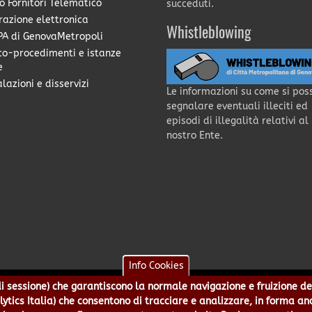
o Fornitori Telematico
succeduti.
razione elettronica
Whistleblowing
A di GenovaMetropoli
co-procedimenti e istanze
e
lazioni e disservizi
Le informazioni su come si pos
segnalare eventuali illeciti ed
episodi di illegalità relativi al
nostro Ente.
Info Cookies
e di sessione) che garantiscono la normale navigazione e fruizione de
a - Piazzale Mazzini 2 -16122 - Genova | CF:80007350103 - P.Iva: 0
alytics Italia) che consentono di tracciare e analizzare, in forma an