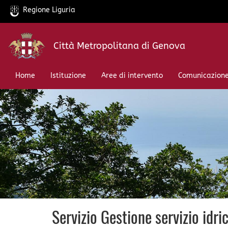
Regione Liguria
Salta
Città Metropolitana di Genova
al
contenuto
principale
Home
Istituzione
Aree di intervento
Comunicazion
Servizio Gestione servizio idri