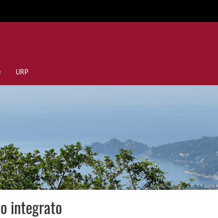
e
URP
co integrato