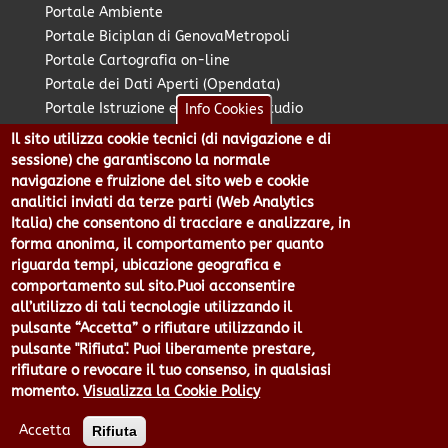
Portale Ambiente
Portale Biciplan di GenovaMetropoli
Portale Cartografia on-line
Portale dei Dati Aperti (Opendata)
Portale Istruzione e Diritto allo Studio
Info Cookies
Portale Marketing Territoriale
Il sito utilizza cookie tecnici (di navigazione e di
Portale Piano Strategico Metropolitano
sessione) che garantiscono la normale
Portale PUMS di GenovaMetropoli
navigazione e fruizione del sito web e cookie
analitici inviati da terze parti (Web Analytics
Portale Stazione Unica Appaltante
Italia) che consentono di tracciare e analizzare, in
Pratico: procedimenti e istanze online
forma anonima, il comportamento per quanto
riguarda tempi, ubicazione geografica e
comportamento sul sito.Puoi acconsentire
Città Metropolitana di Genova - Piazzale Mazzini 2 -16122 -
all’utilizzo di tali tecnologie utilizzando il
Genova | CF:80007350103 - P.Iva: 00949170104 | Codice IPA: cmge
pulsante “Accetta” o rifiutare utilizzando il
Centralino 010 54991 Fax 010 5499244 URP 010 5499456
pulsante "Rifiuta". Puoi liberamente prestare,
Num.Verde 800 509420 | P.E.C.:
rifiutare o revocare il tuo consenso, in qualsiasi
pec@cert.cittametropolitana.genova.it
momento.
Visualizza la Cookie Policy
Privacy
|
Tecnologie e Accessibilità
|
Note Legali
|
Contatti per il
sito Web
|
Statistiche
|
area riservata
Accetta
Rifiuta