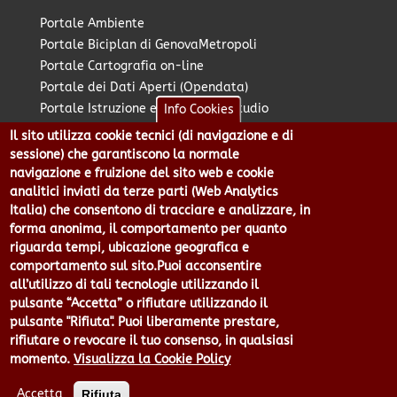
Portale Ambiente
Portale Biciplan di GenovaMetropoli
Portale Cartografia on-line
Portale dei Dati Aperti (Opendata)
Portale Istruzione e Diritto allo Studio
Info Cookies
Portale Marketing Territoriale
Il sito utilizza cookie tecnici (di navigazione e di
Portale Piano Strategico Metropolitano
sessione) che garantiscono la normale
Portale PUMS di GenovaMetropoli
navigazione e fruizione del sito web e cookie
analitici inviati da terze parti (Web Analytics
Portale Stazione Unica Appaltante
Italia) che consentono di tracciare e analizzare, in
Pratico: procedimenti e istanze online
forma anonima, il comportamento per quanto
riguarda tempi, ubicazione geografica e
comportamento sul sito.Puoi acconsentire
Città Metropolitana di Genova - Piazzale Mazzini 2 -16122 -
all’utilizzo di tali tecnologie utilizzando il
Genova | CF:80007350103 - P.Iva: 00949170104 | Codice IPA: cmge
pulsante “Accetta” o rifiutare utilizzando il
Centralino 010 54991 Fax 010 5499244 URP 010 5499456
pulsante "Rifiuta". Puoi liberamente prestare,
Num.Verde 800 509420 | P.E.C.:
rifiutare o revocare il tuo consenso, in qualsiasi
pec@cert.cittametropolitana.genova.it
momento.
Visualizza la Cookie Policy
Privacy
|
Tecnologie e Accessibilità
|
Note Legali
|
Contatti per il
sito Web
|
Statistiche
|
area riservata
Accetta
Rifiuta