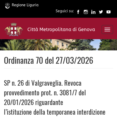
Regione Liguria
Seguici su:
Salta
al
Città Metropolitana di Genova
contenuto
Toggl
principale
navig
Ordinanza 70 del 27/03/2026
SP n. 26 di Valgraveglia. Revoca
provvedimento prot. n. 3081/7 del
20/01/2026 riguardante
l’istituzione della temporanea interdizione