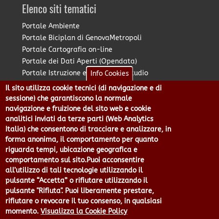
Elenco siti tematici
Portale Ambiente
Portale Biciplan di GenovaMetropoli
Portale Cartografia on-line
Portale dei Dati Aperti (Opendata)
Portale Istruzione e Diritto allo Studio
Info Cookies
Portale Marketing Territoriale
Il sito utilizza cookie tecnici (di navigazione e di
Portale Piano Strategico Metropolitano
sessione) che garantiscono la normale
Portale PUMS di GenovaMetropoli
navigazione e fruizione del sito web e cookie
analitici inviati da terze parti (Web Analytics
Portale Stazione Unica Appaltante
Italia) che consentono di tracciare e analizzare, in
Pratico: procedimenti e istanze online
forma anonima, il comportamento per quanto
riguarda tempi, ubicazione geografica e
comportamento sul sito.Puoi acconsentire
Città Metropolitana di Genova - Piazzale Mazzini 2 -16122 -
all’utilizzo di tali tecnologie utilizzando il
Genova | CF:80007350103 - P.Iva: 00949170104 | Codice IPA: cmge
pulsante “Accetta” o rifiutare utilizzando il
Centralino 010 54991 Fax 010 5499244 URP 010 5499456
pulsante "Rifiuta". Puoi liberamente prestare,
Num.Verde 800 509420 | P.E.C.:
rifiutare o revocare il tuo consenso, in qualsiasi
pec@cert.cittametropolitana.genova.it
momento.
Visualizza la Cookie Policy
Privacy
|
Tecnologie e Accessibilità
|
Note Legali
|
Contatti per il