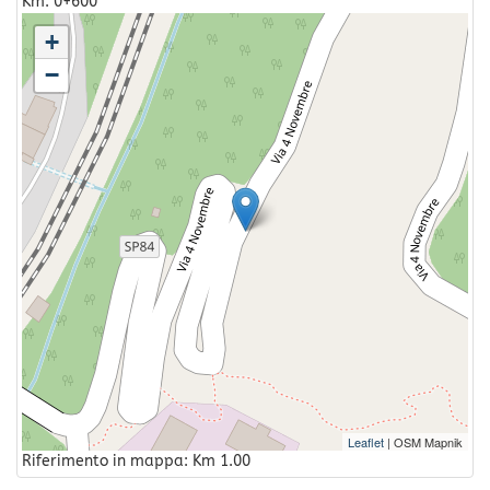
Km: 0+600
+
−
Leaflet
| OSM Mapnik
Riferimento in mappa: Km 1.00