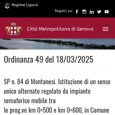
Regione Liguria
Seguici su:
Salta
al
Città Metropolitana di Genova
contenuto
Toggl
principale
navig
Ordinanza 49 del 18/03/2025
SP n. 84 di Montanesi. Istituzione di un senso
unico alternato regolato da impianto
semaforico mobile tra
le prog.ve km 0+500 e km 0+600, in Comune