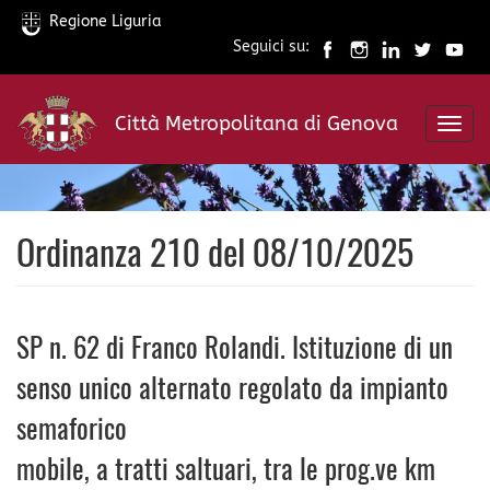
Regione Liguria
Seguici su:
Salta
al
Città Metropolitana di Genova
contenuto
Toggl
principale
navig
Ordinanza 210 del 08/10/2025
SP n. 62 di Franco Rolandi. Istituzione di un
senso unico alternato regolato da impianto
semaforico
mobile, a tratti saltuari, tra le prog.ve km