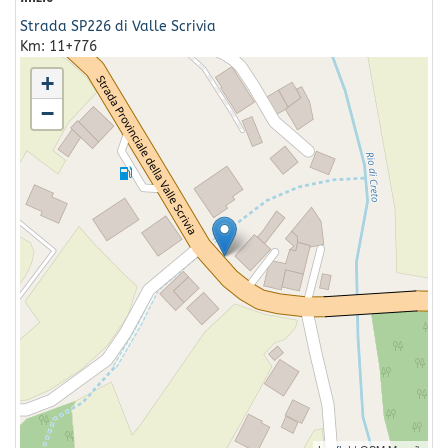
Strada SP226 di Valle Scrivia
Km: 11+776
+
−