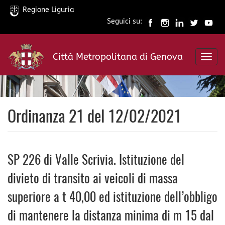
Regione Liguria
Seguici su:
Salta
al
Città Metropolitana di Genova
contenuto
Toggl
principale
navig
Ordinanza 21 del 12/02/2021
SP 226 di Valle Scrivia. Istituzione del
divieto di transito ai veicoli di massa
superiore a t 40,00 ed istituzione dell’obbligo
di mantenere la distanza minima di m 15 dal