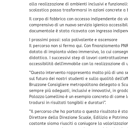
alla realizzazione di ambienti inclusivi e funziona
scolastica possa trasformarsi in azioni concrete a be
Il corpo di fabbrica con accesso indipendente da vi
comprensivo di un nuovo servizio igienico accessib
documentale è stata ricavata con ingresso indipend
I prossimi passi: sala polivalente e ascensore
Il percorso non si ferma qui. Con finanziamento PN
dotata di impianto video immersivo, la cui conse
didattica. I successivi step di lavori contrattual
accessibilità dell'immobile con la realizzazione di
“Questo intervento rappresenta molto più di una se
sul futuro dei nostri studenti e sulla qualità dell’o
Bruzzone Consigliere metropolitano delegato a Scuo
sempre più adeguati, inclusivi e innovativi, in gra
Palazzo Lomellino è un esempio concreto di come la
tradursi in risultati tangibili e duraturi”.
“Il percorso che ha portato a questo risultato è s
Direttore della Direzione Scuole, Edilizia e Patrimo
costante siamo riusciti a coniugare la valorizzazion