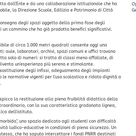
itto dall'Ente e da una collaborazione istituzionale che ha
O
bile, la Direzione Scuole, Edilizia e Patrimonio di Città
G
consegna degli spazi oggetto della prima fase degli
di un cammino che ha già prodotto benefici significativi.
bile di circa 1.000 metri quadrati consente oggi una
i: aule, laboratori, archivi, spazi comuni e uffici trovano
ta solo di numeri: si tratta di classi meno affollate, di
 diventa un'esperienza più serena e stimolante.
e sostituzione degli infissi, adeguamento degli impianti
le normative vigenti per l'uso scolastico e ridato dignità a
.
 spicca la restituzione alla piena fruibilità didattica della
straordinario, con la sua caratteristica gradonata lignea,
ca dell'istituto.
orbida", uno spazio dedicato agli studenti con difficoltà
vità ludico-educative in condizioni di piena sicurezza. Un
a stessa, che ha saputo intercettare i fondi PNRR destinati