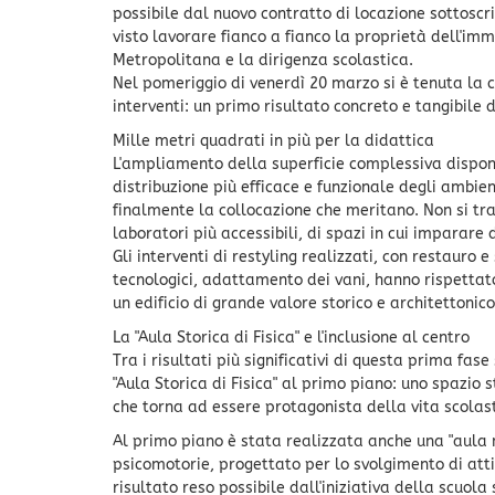
possibile dal nuovo contratto di locazione sottoscr
visto lavorare fianco a fianco la proprietà dell'immo
Metropolitana e la dirigenza scolastica.
Nel pomeriggio di venerdì 20 marzo si è tenuta la 
interventi: un primo risultato concreto e tangibile 
Mille metri quadrati in più per la didattica
L'ampliamento della superficie complessiva disponi
distribuzione più efficace e funzionale degli ambient
finalmente la collocazione che meritano. Non si trat
laboratori più accessibili, di spazi in cui imparare
Gli interventi di restyling realizzati, con restauro 
tecnologici, adattamento dei vani, hanno rispettato 
un edificio di grande valore storico e architettonico
La "Aula Storica di Fisica" e l'inclusione al centro
Tra i risultati più significativi di questa prima fase
"Aula Storica di Fisica" al primo piano: uno spazio 
che torna ad essere protagonista della vita scolasti
Al primo piano è stata realizzata anche una "aula m
psicomotorie, progettato per lo svolgimento di atti
risultato reso possibile dall'iniziativa della scuol