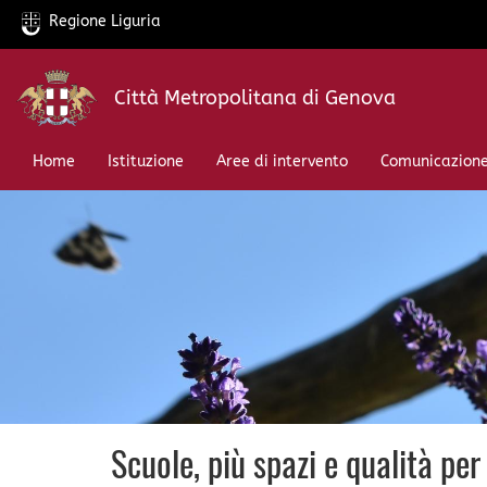
Regione Liguria
Salta
Città Metropolitana di Genova
al
contenuto
principale
Home
Istituzione
Aree di intervento
Comunicazion
Scuole, più spazi e qualità per