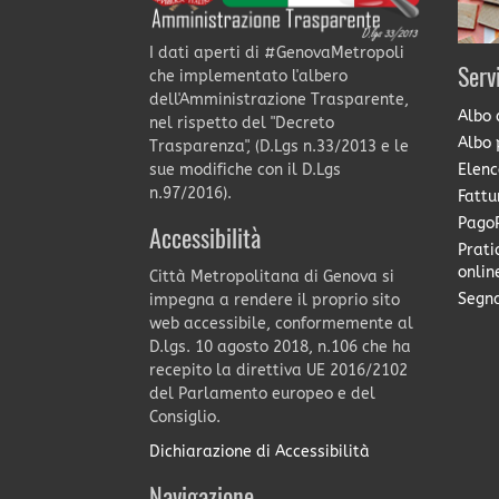
I dati aperti di #GenovaMetropoli
Serv
che implementato l'albero
dell'Amministrazione Trasparente,
Albo 
nel rispetto del "Decreto
Albo 
Trasparenza", (D.Lgs n.33/2013 e le
Elenc
sue modifiche con il D.Lgs
n.97/2016).
Fattu
PagoP
Accessibilità
Prati
onlin
Città Metropolitana di Genova si
Segna
impegna a rendere il proprio sito
web accessibile, conformemente al
D.lgs. 10 agosto 2018, n.106 che ha
recepito la direttiva UE 2016/2102
del Parlamento europeo e del
Consiglio.
Dichiarazione di Accessibilità