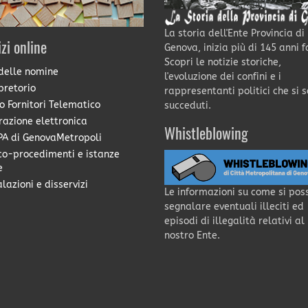
La storia dell'Ente Provincia di
izi online
Genova, inizia più di 145 anni f
Scopri le notizie storiche,
delle nomine
l'evoluzione dei confini e i
pretorio
rappresentanti politici che si 
o Fornitori Telematico
succeduti.
razione elettronica
Whistleblowing
A di GenovaMetropoli
co-procedimenti e istanze
e
lazioni e disservizi
Le informazioni su come si pos
segnalare eventuali illeciti ed
episodi di illegalità relativi al
nostro Ente.