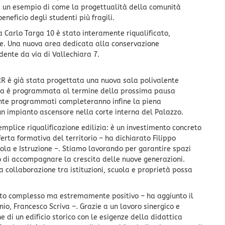
li: un esempio di come la progettualità della comunità
neficio degli studenti più fragili.
a Carlo Targa 10 è stato interamente riqualificato,
ile. Una nuova area dedicata alla conservazione
ente da via di Vallechiara 7.
RR è già stata progettata una nuova sala polivalente
gna è programmata al termine della prossima pausa
mente programmati completeranno infine la piena
 un impianto ascensore nella corte interna del Palazzo.
mplice riqualificazione edilizia: è un investimento concreto
fferta formativa del territorio – ha dichiarato Filippo
la e Istruzione –. Stiamo lavorando per garantire spazi
do di accompagnare la crescita delle nuove generazioni.
 collaborazione tra istituzioni, scuola e proprietà possa
tato complesso ma estremamente positivo – ha aggiunto il
nio, Francesco Scriva –. Grazie a un lavoro sinergico e
e di un edificio storico con le esigenze della didattica