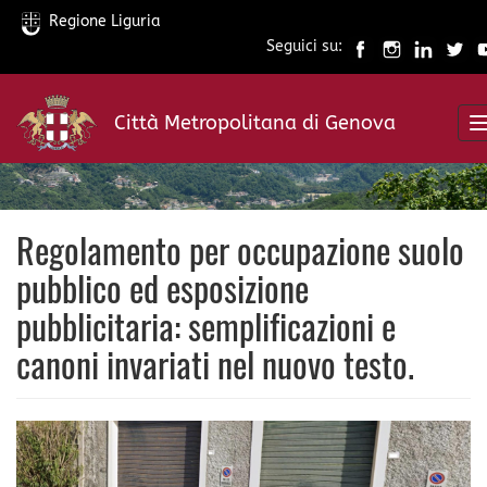
Regione Liguria
Seguici su:
Salta
al
Città Metropolitana di Genova
contenuto
principale
Regolamento per occupazione suolo
pubblico ed esposizione
pubblicitaria: semplificazioni e
canoni invariati nel nuovo testo.