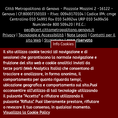
Città Metropolitana di Genova - Piazzale Mazzini 2 -16122 -
Genova | CF:80007350103 - P.Iva: 00949170104 | Codice IPA: cmge
Centralino 010 54991 Fax 010 5499244 URP 010 5499456
Num.Verde 800 509420 | P.E.C.:
pec@cert.cittametropolitana.genova.it
Privacy
|
Tecnologie e Accessibilità
|
Note Legali
|
Contatti per il
sito Web
|
Statistiche
|
area riservata
Info Cookies
Il sito utilizza cookie tecnici (di navigazione e di
sessione) che garantiscono la normale navigazione e
fruizione del sito web e cookie analitici inviati da
terze parti (Web Analytics Italia) che consentono di
tracciare e analizzare, in forma anonima, il
comportamento per quanto riguarda tempi,
ubicazione geografica e comportamento sul sito.Puoi
acconsentire all’utilizzo di tali tecnologie utilizzando
il pulsante “Accetta” o rifiutare utilizzando il
pulsante "Rifiuta". Puoi liberamente prestare, rifiutare
o revocare il tuo consenso, in qualsiasi momento.
Visualizza la Cookie Policy