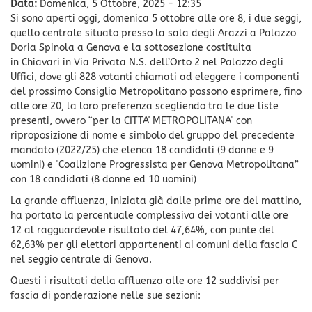
Data:
Domenica, 5 Ottobre, 2025 - 12:35
Si sono aperti oggi, domenica 5 ottobre alle ore 8, i due seggi,
quello centrale situato presso la sala degli Arazzi a Palazzo
Doria Spinola a Genova e la sottosezione costituita
in Chiavari in Via Privata N.S. dell’Orto 2 nel Palazzo degli
Uffici, dove gli 828 votanti chiamati ad eleggere i componenti
del prossimo Consiglio Metropolitano possono esprimere, fino
alle ore 20, la loro preferenza scegliendo tra le due liste
presenti, ovvero “per la CITTA' METROPOLITANA" con
riproposizione di nome e simbolo del gruppo del precedente
mandato (2022/25) che elenca 18 candidati (9 donne e 9
uomini) e "Coalizione Progressista per Genova Metropolitana”
con 18 candidati (8 donne ed 10 uomini)
La grande affluenza, iniziata già dalle prime ore del mattino,
ha portato la percentuale complessiva dei votanti alle ore
12 al ragguardevole risultato del 47,64%, con punte del
62,63% per gli elettori appartenenti ai comuni della fascia C
nel seggio centrale di Genova.
Questi i risultati della affluenza alle ore 12 suddivisi per
fascia di ponderazione nelle sue sezioni: