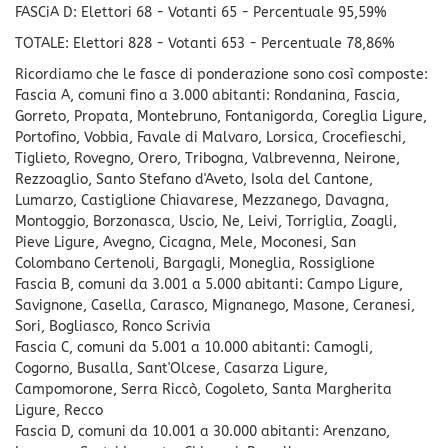
FASCiA D: Elettori 68 - Votanti 65 - Percentuale 95,59%
TOTALE: Elettori 828 - Votanti 653 - Percentuale 78,86%
Ricordiamo che le fasce di ponderazione sono così composte:
Fascia A, comuni fino a 3.000 abitanti: Rondanina, Fascia,
Gorreto, Propata, Montebruno, Fontanigorda, Coreglia Ligure,
Portofino, Vobbia, Favale di Malvaro, Lorsica, Crocefieschi,
Tiglieto, Rovegno, Orero, Tribogna, Valbrevenna, Neirone,
Rezzoaglio, Santo Stefano d'Aveto, Isola del Cantone,
Lumarzo, Castiglione Chiavarese, Mezzanego, Davagna,
Montoggio, Borzonasca, Uscio, Ne, Leivi, Torriglia, Zoagli,
Pieve Ligure, Avegno, Cicagna, Mele, Moconesi, San
Colombano Certenoli, Bargagli, Moneglia, Rossiglione
Fascia B, comuni da 3.001 a 5.000 abitanti: Campo Ligure,
Savignone, Casella, Carasco, Mignanego, Masone, Ceranesi,
Sori, Bogliasco, Ronco Scrivia
Fascia C, comuni da 5.001 a 10.000 abitanti: Camogli,
Cogorno, Busalla, Sant'Olcese, Casarza Ligure,
Campomorone, Serra Riccò, Cogoleto, Santa Margherita
Ligure, Recco
Fascia D, comuni da 10.001 a 30.000 abitanti: Arenzano,