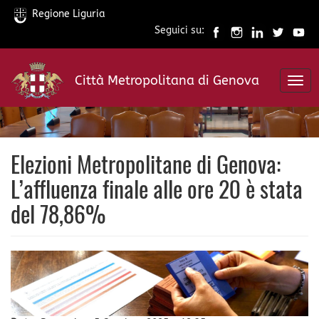
Regione Liguria
Seguici su:
Salta
al
Città Metropolitana di Genova
contenuto
Togg
principale
navi
Elezioni Metropolitane di Genova:
L’affluenza finale alle ore 20 è stata
del 78,86%