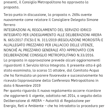
presenti, il Consiglio Metropolitano ha approvato la
proposta.
Terzo punto in discussione, la proposta n. 2694 avente
nuovamente come relatore il Consigliere Delegato Simone
Ferrero
INTEGRAZIONI AL REGOLAMENTO DEL SERVIZIO IDRICO
INTEGRATO PER L'ADEGUAMENTO ALLE DELIBERAZIONI ARERA
N. 665/2017 (TICSI) E N. 311/2019 (REGOLAZIONE MOROSITÀ) E
ALL'ALLEGATO PREZZARIO PER L'ALLACCIO DELLE UTENZE,
NONCHÉ AL PREZZARIO GENERALE ATO APPROVATO CON
DELIBERAZIONE CONSIGLIO METROPOLITANO N.33/2016.
La proposta in approvazione prevede alcuni aggiornamenti
riguardanti il Servizio Idrico Integrato. Il presente atto è già
stato esaminato, lo scorso 11 ottobre, dal Comitato Acqua
che ha formulato un parere favorevole e successivamente ha
ricevuto l'approvazione della Conferenza Metropolitana in
data 6 Novembre 2019
Per quanto riguarda il nuovo regolamento occorre ricordare
che aggiornerà il vigente, adottato nel 2014, a seguito della
Deliberazione di ARERA – Autorità di Regolazione per
Energia, Reti e Ambiente – che ha introdotto la procedura per