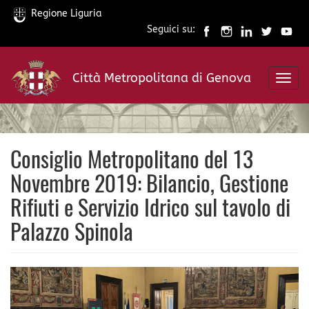
Regione Liguria
Seguici su:
Salta
al
Città Metropolitana di Genova
contenuto
Toggl
principale
navig
Consiglio Metropolitano del 13
Novembre 2019: Bilancio, Gestione
Rifiuti e Servizio Idrico sul tavolo di
Palazzo Spinola