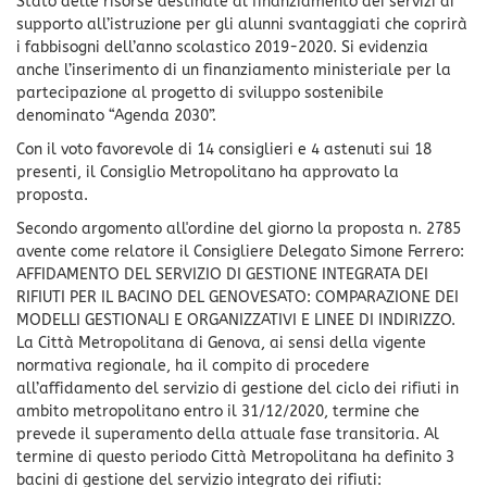
Stato delle risorse destinate al finanziamento dei servizi di
supporto all’istruzione per gli alunni svantaggiati che coprirà
i fabbisogni dell’anno scolastico 2019-2020. Si evidenzia
anche l’inserimento di un finanziamento ministeriale per la
partecipazione al progetto di sviluppo sostenibile
denominato “Agenda 2030”.
Con il voto favorevole di 14 consiglieri e 4 astenuti sui 18
presenti, il Consiglio Metropolitano ha approvato la
proposta.
Secondo argomento all'ordine del giorno la proposta n. 2785
avente come relatore il Consigliere Delegato Simone Ferrero:
AFFIDAMENTO DEL SERVIZIO DI GESTIONE INTEGRATA DEI
RIFIUTI PER IL BACINO DEL GENOVESATO: COMPARAZIONE DEI
MODELLI GESTIONALI E ORGANIZZATIVI E LINEE DI INDIRIZZO.
La Città Metropolitana di Genova, ai sensi della vigente
normativa regionale, ha il compito di procedere
all’affidamento del servizio di gestione del ciclo dei rifiuti in
ambito metropolitano entro il 31/12/2020, termine che
prevede il superamento della attuale fase transitoria. Al
termine di questo periodo Città Metropolitana ha definito 3
bacini di gestione del servizio integrato dei rifiuti: