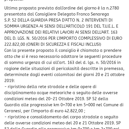
Ultima proposta prevista dall'ordine del giorno è la n.2780
presentata dal Consigliere Delegato Franco Senarega
S.P. 52 DELLA GUARDIA PRESA D'ATTO N. 2 INTERVENTI DI
SOMMA URGENZA AI SENSI DELL'ARTICOLO 191 DEL T.U.E.L. E
APPROVAZIONE DEI RELATIVI LAVORI AI SENSI DELL'ART. 163
DEL D. LGS. N. 50/2016 PER L'IMPORTO COMPLESSIVO DI EURO
222.822,00 (ONERI DI SICUREZZA E FISCALI INCLUSI)
Con la presente proposta il consiglio è chiamato a prendere
atto che si è reso necessario adottare le seguenti procedure
di somma urgenza di cui all’art. 163 del d. lgs. n. 50/2016 in
ragione delle situazioni di pericolosità descritte in premessa,
determinate dagli eventi calamitosi dei giorni 20 e 21 ottobre
2019:
- ripristino della rete stradale e delle opere di
disciplinamento acque meteoriche a seguito delle avverse
condizioni meteo del 20-21 Ottobre 2019. SP 52 della
Guardia alle progressive km 0+700 e km 5+000 nel Comune di
Ceranesi, per l’importo di euro 42.822,00 ;
- ripristino e consolidamento del corpo stradale a seguito
delle avverse condizioni meteo del 20 e 21 Ottobre 2019. SP