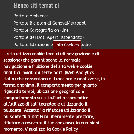
Elenco siti tematici
Portale Ambiente
Portale Biciplan di GenovaMetropoli
Portale Cartografia on-line
Portale dei Dati Aperti (Opendata)
Portale Istruzione e Diritto allo Studio
Info Cookies
Portale Marketing Territoriale
Il sito utilizza cookie tecnici (di navigazione e di
Portale Piano Strategico Metropolitano
sessione) che garantiscono la normale
Portale PUMS di GenovaMetropoli
navigazione e fruizione del sito web e cookie
analitici inviati da terze parti (Web Analytics
Portale Stazione Unica Appaltante
Italia) che consentono di tracciare e analizzare, in
Pratico: procedimenti e istanze online
forma anonima, il comportamento per quanto
riguarda tempi, ubicazione geografica e
comportamento sul sito.Puoi acconsentire
Città Metropolitana di Genova - Piazzale Mazzini 2 -16122 -
all’utilizzo di tali tecnologie utilizzando il
Genova | CF:80007350103 - P.Iva: 00949170104 | Codice IPA: cmge
pulsante “Accetta” o rifiutare utilizzando il
Centralino 010 54991 Fax 010 5499244 URP 010 5499456
pulsante "Rifiuta". Puoi liberamente prestare,
Num.Verde 800 509420 | P.E.C.:
rifiutare o revocare il tuo consenso, in qualsiasi
pec@cert.cittametropolitana.genova.it
momento.
Visualizza la Cookie Policy
Privacy
|
Tecnologie e Accessibilità
|
Note Legali
|
Contatti per il