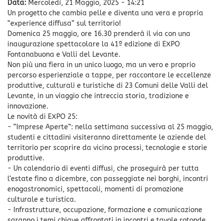
Data:
Mercoledì, 21 Maggio, 2025 - 14:21
Un progetto che cambia pelle e diventa una vera e propria
“experience diffusa” sul territorio!
Domenica 25 maggio, ore 16.30 prenderà il via con una
inaugurazione spettacolare la 41ª edizione di EXPO
Fontanabuona e Valli del Levante.
Non più una fiera in un unico luogo, ma un vero e proprio
percorso esperienziale a tappe, per raccontare le eccellenze
produttive, culturali e turistiche di 23 Comuni delle Valli del
Levante, in un viaggio che intreccia storia, tradizione e
innovazione.
Le novità di EXPO 25:
- “Imprese Aperte”: nella settimana successiva al 25 maggio,
studenti e cittadini visiteranno direttamente le aziende del
territorio per scoprire da vicino processi, tecnologie e storie
produttive.
- Un calendario di eventi diffusi, che proseguirà per tutta
l’estate fino a dicembre, con passeggiate nei borghi, incontri
enogastronomici, spettacoli, momenti di promozione
culturale e turistica.
- Infrastrutture, occupazione, formazione e comunicazione
saranno i temi chiave affrontati in incontri e tavole rotonde