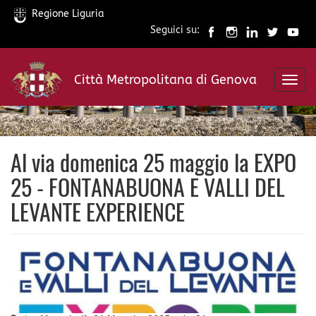
Regione Liguria
Seguici su:
Salta
al
Città Metropolitana di Genova
contenuto
Toggl
principale
navig
Al via domenica 25 maggio la EXPO
25 - FONTANABUONA E VALLI DEL
LEVANTE EXPERIENCE