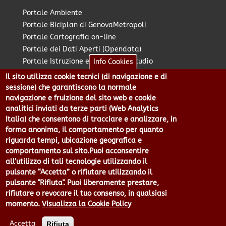
Portale Ambiente
Portale Biciplan di GenovaMetropoli
Portale Cartografia on-line
Portale dei Dati Aperti (Opendata)
Portale Istruzione e Diritto allo Studio
Info Cookies
Portale Marketing Territoriale
Il sito utilizza cookie tecnici (di navigazione e di
Portale Piano Strategico Metropolitano
sessione) che garantiscono la normale
Portale PUMS di GenovaMetropoli
navigazione e fruizione del sito web e cookie
analitici inviati da terze parti (Web Analytics
Portale Stazione Unica Appaltante
Italia) che consentono di tracciare e analizzare, in
Pratico: procedimenti e istanze online
forma anonima, il comportamento per quanto
riguarda tempi, ubicazione geografica e
comportamento sul sito.Puoi acconsentire
Città Metropolitana di Genova - Piazzale Mazzini 2 -16122 -
all’utilizzo di tali tecnologie utilizzando il
Genova | CF:80007350103 - P.Iva: 00949170104 | Codice IPA: cmge
pulsante “Accetta” o rifiutare utilizzando il
Centralino 010 54991 Fax 010 5499244 URP 010 5499456
pulsante "Rifiuta". Puoi liberamente prestare,
Num.Verde 800 509420 | P.E.C.:
rifiutare o revocare il tuo consenso, in qualsiasi
pec@cert.cittametropolitana.genova.it
momento.
Visualizza la Cookie Policy
Privacy
|
Tecnologie e Accessibilità
|
Note Legali
|
Contatti per il
sito Web
|
Statistiche
|
area riservata
Accetta
Rifiuta