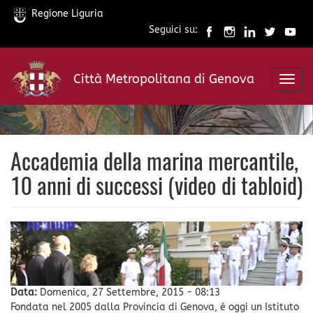
Regione Liguria
Seguici su:
Salta
al
Città Metropolitana di Genova
contenuto
Toggl
principale
navig
Accademia della marina mercantile,
10 anni di successi (video di tabloid)
Data:
Domenica, 27 Settembre, 2015 - 08:13
Fondata nel 2005 dalla Provincia di Genova, è oggi un Istituto