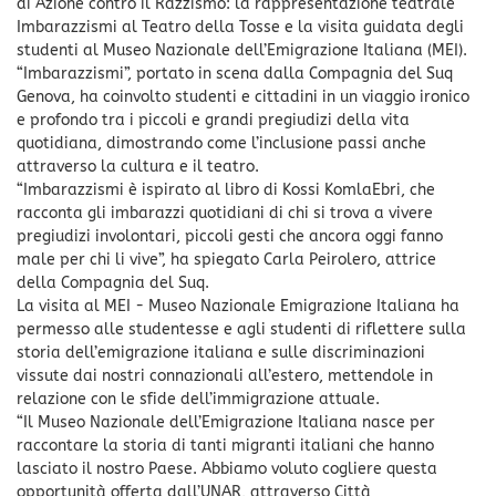
di Azione contro il Razzismo: la rappresentazione teatrale
Imbarazzismi al Teatro della Tosse e la visita guidata degli
studenti al Museo Nazionale dell’Emigrazione Italiana (MEI).
“Imbarazzismi”, portato in scena dalla Compagnia del Suq
Genova, ha coinvolto studenti e cittadini in un viaggio ironico
e profondo tra i piccoli e grandi pregiudizi della vita
quotidiana, dimostrando come l’inclusione passi anche
attraverso la cultura e il teatro.
“Imbarazzismi è ispirato al libro di Kossi KomlaEbri, che
racconta gli imbarazzi quotidiani di chi si trova a vivere
pregiudizi involontari, piccoli gesti che ancora oggi fanno
male per chi li vive”, ha spiegato Carla Peirolero, attrice
della Compagnia del Suq.
La visita al MEI - Museo Nazionale Emigrazione Italiana ha
permesso alle studentesse e agli studenti di riflettere sulla
storia dell’emigrazione italiana e sulle discriminazioni
vissute dai nostri connazionali all’estero, mettendole in
relazione con le sfide dell’immigrazione attuale.
“Il Museo Nazionale dell’Emigrazione Italiana nasce per
raccontare la storia di tanti migranti italiani che hanno
lasciato il nostro Paese. Abbiamo voluto cogliere questa
opportunità offerta dall’UNAR, attraverso Città