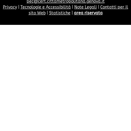
pec@cert.cittametropolitana.genova.it
Privacy
|
Tecnologie e Accessibilità
|
Note Legali
|
Contatti per il
sito Web
|
Statistiche
|
area riservata