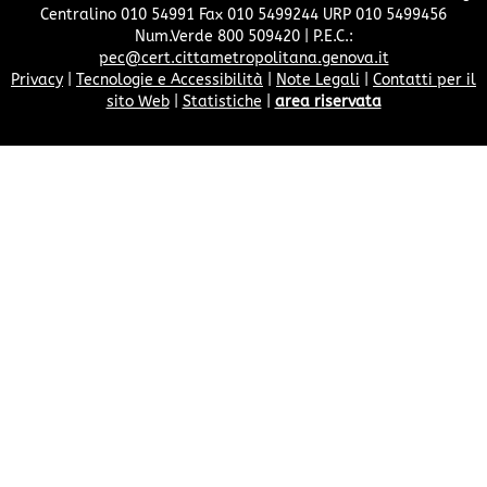
Centralino 010 54991 Fax 010 5499244 URP 010 5499456
Num.Verde 800 509420 | P.E.C.:
pec@cert.cittametropolitana.genova.it
Privacy
|
Tecnologie e Accessibilità
|
Note Legali
|
Contatti per il
sito Web
|
Statistiche
|
area riservata