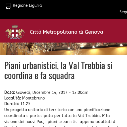
Regione Liguria
Segu
Salta
al
Città Metropolitana di Genova
contenuto
principale
Piani urbanistici, la Val Trebbia si
coordina e fa squadra
Data:
Giovedì, Dicembre 14, 2017 - 12:00am
Località:
Montebruno
Durata:
11.25
Un progetto unitario di territorio con una pianificazione
coordinata e partecipata per tutta la Val Trebbia. E' la
visione dei nuovi Puc, i piani urbanistici appena adottati di