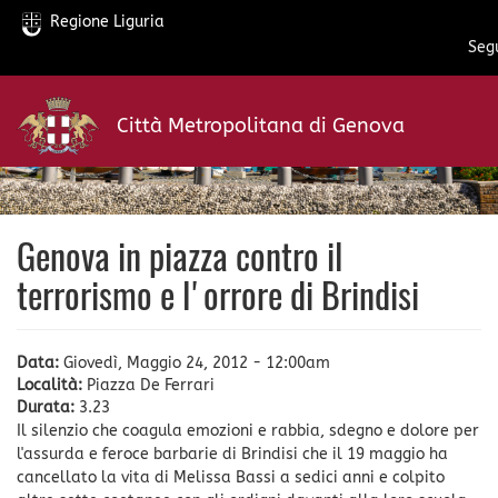
Regione Liguria
Segu
Salta
al
Città Metropolitana di Genova
contenuto
principale
Genova in piazza contro il
terrorismo e l'orrore di Brindisi
Data:
Giovedì, Maggio 24, 2012 - 12:00am
Località:
Piazza De Ferrari
Durata:
3.23
Il silenzio che coagula emozioni e rabbia, sdegno e dolore per
l'assurda e feroce barbarie di Brindisi che il 19 maggio ha
cancellato la vita di Melissa Bassi a sedici anni e colpito