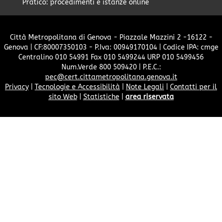
Pratico: procedimenti e istanze online
Città Metropolitana di Genova - Piazzale Mazzini 2 -16122 -
Genova | CF:80007350103 - P.Iva: 00949170104 | Codice IPA: cmge
Centralino 010 54991 Fax 010 5499244 URP 010 5499456
Num.Verde 800 509420 | P.E.C.:
pec@cert.cittametropolitana.genova.it
Privacy
|
Tecnologie e Accessibilità
|
Note Legali
|
Contatti per il
sito Web
|
Statistiche
|
area riservata