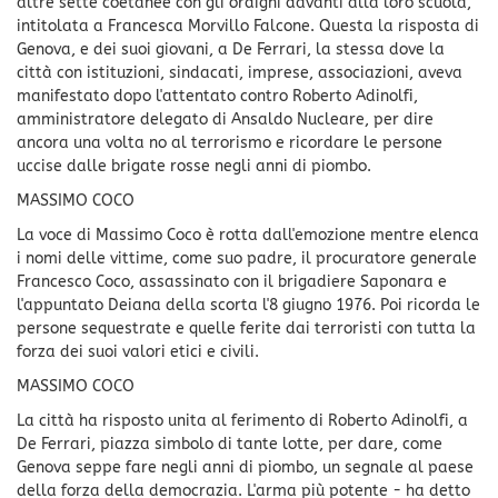
altre sette coetanee con gli ordigni davanti alla loro scuola,
intitolata a Francesca Morvillo Falcone. Questa la risposta di
Genova, e dei suoi giovani, a De Ferrari, la stessa dove la
città con istituzioni, sindacati, imprese, associazioni, aveva
manifestato dopo l'attentato contro Roberto Adinolfi,
amministratore delegato di Ansaldo Nucleare, per dire
ancora una volta no al terrorismo e ricordare le persone
uccise dalle brigate rosse negli anni di piombo.
MASSIMO COCO
La voce di Massimo Coco è rotta dall'emozione mentre elenca
i nomi delle vittime, come suo padre, il procuratore generale
Francesco Coco, assassinato con il brigadiere Saponara e
l'appuntato Deiana della scorta l'8 giugno 1976. Poi ricorda le
persone sequestrate e quelle ferite dai terroristi con tutta la
forza dei suoi valori etici e civili.
MASSIMO COCO
La città ha risposto unita al ferimento di Roberto Adinolfi, a
De Ferrari, piazza simbolo di tante lotte, per dare, come
Genova seppe fare negli anni di piombo, un segnale al paese
della forza della democrazia. L'arma più potente - ha detto