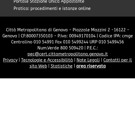
Portale Stazione Unica Appaltante
Pratico: procedimenti e istanze online
Città Metropolitana di Genova - Piazzale Mazzini 2 -16122 -
Genova | CF:80007350103 - P.Iva: 00949170104 | Codice IPA: cmge
Centralino 010 54991 Fax 010 5499244 URP 010 5499456
Num.Verde 800 509420 | P.E.C.:
pec@cert.cittametropolitana.genova.it
Privacy
|
Tecnologie e Accessibilità
|
Note Legali
|
Contatti per il
sito Web
|
Statistiche
|
area riservata