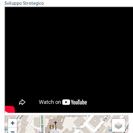
Sviluppo Strategico
+
−