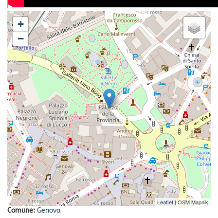
+
−
Leaflet
| OSM Mapnik
Comune:
Genova