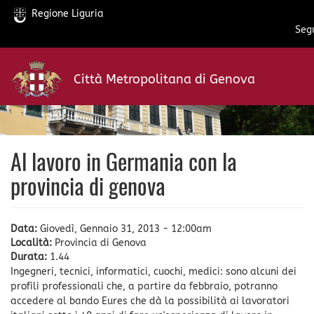
Regione Liguria
Segu
Salta
al
Città Metropolitana di Genova
contenuto
principale
Al lavoro in Germania con la
provincia di genova
Data:
Giovedì, Gennaio 31, 2013 - 12:00am
Località:
Provincia di Genova
Durata:
1.44
Ingegneri, tecnici, informatici, cuochi, medici: sono alcuni dei
profili professionali che, a partire da febbraio, potranno
accedere al bando Eures che dà la possibilità ai lavoratori