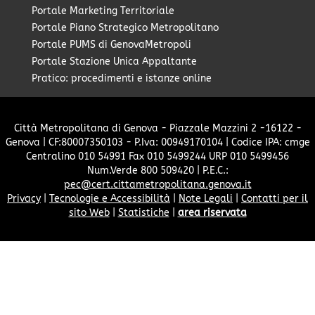
Portale Marketing Territoriale
Portale Piano Strategico Metropolitano
Portale PUMS di GenovaMetropoli
Portale Stazione Unica Appaltante
Pratico: procedimenti e istanze online
Città Metropolitana di Genova - Piazzale Mazzini 2 -16122 -
Genova | CF:80007350103 - P.Iva: 00949170104 | Codice IPA: cmge
Centralino 010 54991 Fax 010 5499244 URP 010 5499456
Num.Verde 800 509420 | P.E.C.:
pec@cert.cittametropolitana.genova.it
Privacy
|
Tecnologie e Accessibilità
|
Note Legali
|
Contatti per il
sito Web
|
Statistiche
|
area riservata