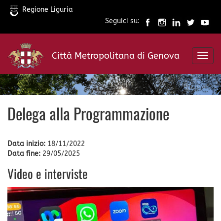
Regione Liguria
Seguici su:
Salta
al
Città Metropolitana di Genova
contenuto
Toggl
principale
navig
Delega alla Programmazione
Data inizio:
18/11/2022
Data fine:
29/05/2025
Video e interviste