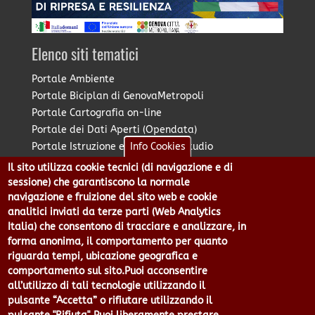
Elenco siti tematici
Portale Ambiente
Portale Biciplan di GenovaMetropoli
Portale Cartografia on-line
Portale dei Dati Aperti (Opendata)
Portale Istruzione e Diritto allo Studio
Info Cookies
Portale Marketing Territoriale
Il sito utilizza cookie tecnici (di navigazione e di
Portale Piano Strategico Metropolitano
sessione) che garantiscono la normale
Portale PUMS di GenovaMetropoli
navigazione e fruizione del sito web e cookie
analitici inviati da terze parti (Web Analytics
Portale Stazione Unica Appaltante
Italia) che consentono di tracciare e analizzare, in
Pratico: procedimenti e istanze online
forma anonima, il comportamento per quanto
riguarda tempi, ubicazione geografica e
comportamento sul sito.Puoi acconsentire
Città Metropolitana di Genova - Piazzale Mazzini 2 -16122 -
all’utilizzo di tali tecnologie utilizzando il
Genova | CF:80007350103 - P.Iva: 00949170104 | Codice IPA: cmge
pulsante “Accetta” o rifiutare utilizzando il
Centralino 010 54991 Fax 010 5499244 URP 010 5499456