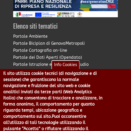
Elenco siti tematici
Portale Ambiente
Portale Biciplan di GenovaMetropoli
Portale Cartografia on-line
Portale dei Dati Aperti (Opendata)
Portale Istruzione e Diritto allo Studio
Info Cookies
Portale Marketing Territoriale
Il sito utilizza cookie tecnici (di navigazione e di
Portale Piano Strategico Metropolitano
sessione) che garantiscono la normale
Portale PUMS di GenovaMetropoli
navigazione e fruizione del sito web e cookie
analitici inviati da terze parti (Web Analytics
Portale Stazione Unica Appaltante
Italia) che consentono di tracciare e analizzare, in
Pratico: procedimenti e istanze online
forma anonima, il comportamento per quanto
riguarda tempi, ubicazione geografica e
comportamento sul sito.Puoi acconsentire
Città Metropolitana di Genova - Piazzale Mazzini 2 -16122 -
all’utilizzo di tali tecnologie utilizzando il
Genova | CF:80007350103 - P.Iva: 00949170104 | Codice IPA: cmge
pulsante “Accetta” o rifiutare utilizzando il