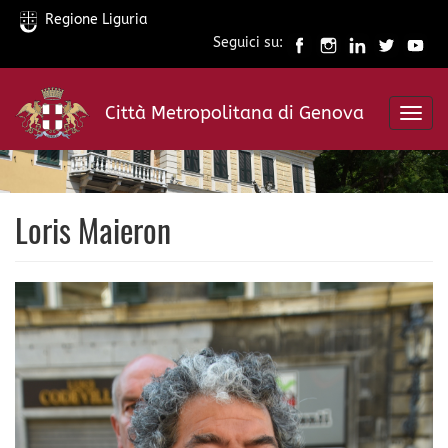
Regione Liguria
Seguici su:
Salta
al
Città Metropolitana di Genova
contenuto
Toggl
principale
navig
Loris Maieron