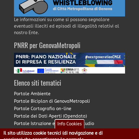
Le informazioni su come si possono segnalare
eventuali illeciti ed episodi di illegalità relativi al
nostro Ente.
PNRR per GenovaMetropoli
Elenco siti tematici
Portale Ambiente
Portale Biciplan di GenovaMetropoli
Portale Cartografia on-line
Portale dei Dati Aperti (Opendata)
Portale Istruzione e Diritto allo Studio
Info Cookies
Portale Marketing Territoriale
Il sito utilizza cookie tecnici (di navigazione e di
Portale Piano Strategico Metropolitano