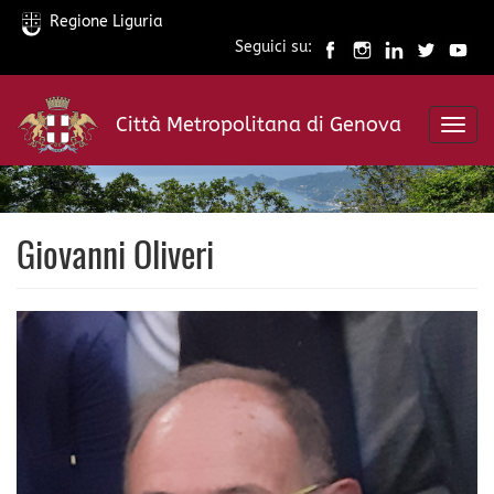
Regione Liguria
Seguici su:
Salta
al
Città Metropolitana di Genova
contenuto
Toggl
principale
navig
Giovanni Oliveri