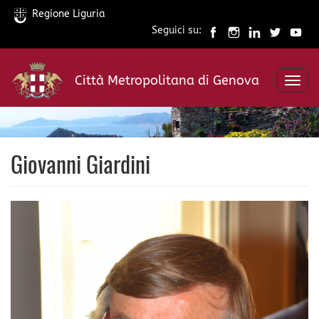
Regione Liguria
Seguici su:
Salta
al
Città Metropolitana di Genova
contenuto
Toggl
principale
navig
Giovanni Giardini