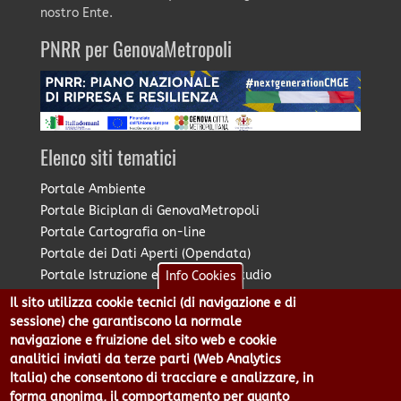
nostro Ente.
PNRR per GenovaMetropoli
Elenco siti tematici
Portale Ambiente
Portale Biciplan di GenovaMetropoli
Portale Cartografia on-line
Portale dei Dati Aperti (Opendata)
Portale Istruzione e Diritto allo Studio
Info Cookies
Portale Marketing Territoriale
Il sito utilizza cookie tecnici (di navigazione e di
Portale Piano Strategico Metropolitano
sessione) che garantiscono la normale
Portale PUMS di GenovaMetropoli
navigazione e fruizione del sito web e cookie
analitici inviati da terze parti (Web Analytics
Portale Stazione Unica Appaltante
Italia) che consentono di tracciare e analizzare, in
Pratico: procedimenti e istanze online
forma anonima, il comportamento per quanto