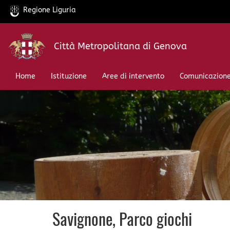
Regione Liguria
Salta
Città Metropolitana di Genova
al
contenuto
principale
Home
Istituzione
Aree di intervento
Comunicazion
Savignone, Parco giochi