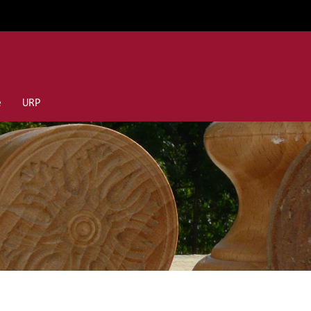
e
URP