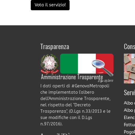
Vota il servizio!
Trasparenza
Cons
I dati aperti di #GenovaMetropoli
Serv
che implementato l'albero
dell'Amministrazione Trasparente,
Albo 
nel rispetto del "Decreto
Albo 
Trasparenza", (D.Lgs n.33/2013 e le
Elenc
sue modifiche con il D.Lgs
n.97/2016).
Fattu
PagoP