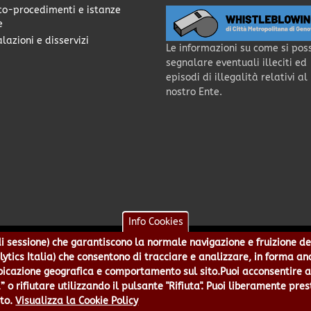
co-procedimenti e istanze
e
lazioni e disservizi
Le informazioni su come si pos
segnalare eventuali illeciti ed
episodi di illegalità relativi al
nostro Ente.
Info Cookies
e di sessione) che garantiscono la normale navigazione e fruizione de
a - Piazzale Mazzini 2 -16122 - Genova | CF:80007350103 - P.Iva: 0
alytics Italia) che consentono di tracciare e analizzare, in forma an
 5499244 URP 010 5499456 Num.Verde 800 509420 | P.E.C.:
pec@cert.
azione geografica e comportamento sul sito.Puoi acconsentire all
ie e Accessibilità
|
Note Legali
|
Contatti per il sito Web
|
Statistic
” o rifiutare utilizzando il pulsante "Rifiuta". Puoi liberamente pres
to.
Visualizza la Cookie Policy