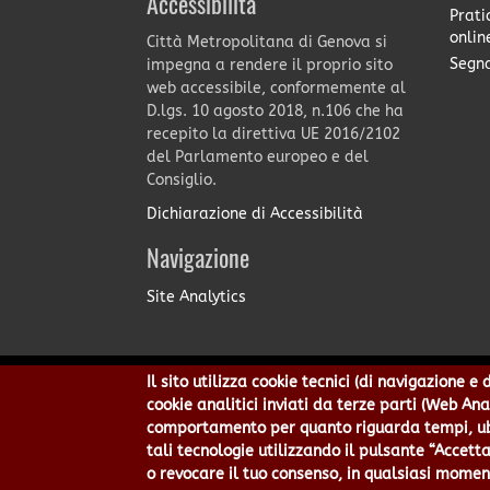
Accessibilità
Prati
onlin
Città Metropolitana di Genova si
Segna
impegna a rendere il proprio sito
web accessibile, conformemente al
D.lgs. 10 agosto 2018, n.106 che ha
recepito la direttiva UE 2016/2102
del Parlamento europeo e del
Consiglio.
Dichiarazione di Accessibilità
Navigazione
Site Analytics
Il sito utilizza cookie tecnici (di navigazione 
Città Metropolitana di Genov
cookie analitici inviati da terze parti (Web An
Centralino 010 54991 Fax 010
comportamento per quanto riguarda tempi, ubic
Privacy
|
Tecnolog
tali tecnologie utilizzando il pulsante “Accetta
o revocare il tuo consenso, in qualsiasi momen