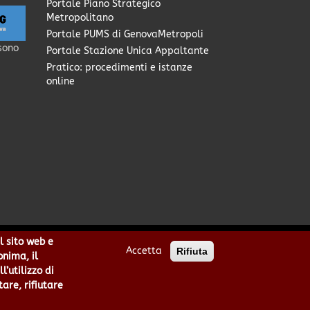
Portale Piano Strategico
Metropolitano
Portale PUMS di GenovaMetropoli
sono
Portale Stazione Unica Appaltante
Pratico: procedimenti e istanze
online
l sito web e
Accetta
Rifiuta
0949170104 | Codice IPA: cmge
onima, il
cittametropolitana.genova.it
’utilizzo di
he
|
area riservata
tare, rifiutare