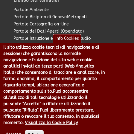
Portale Ambiente
Portale Biciplan di GenovaMetropoli
Portale Cartografia on-line
Portale dei Dati Aperti (Opendata)
Portale Istruzione e Diritto allo Studio
Info Cookies
Portale Marketing Territoriale
Il sito utilizza cookie tecnici (di navigazione e di
Portale Piano Strategico Metropolitano
sessione) che garantiscono la normale
Portale PUMS di GenovaMetropoli
navigazione e fruizione del sito web e cookie
analitici inviati da terze parti (Web Analytics
Portale Stazione Unica Appaltante
Italia) che consentono di tracciare e analizzare, in
Pratico: procedimenti e istanze online
forma anonima, il comportamento per quanto
riguarda tempi, ubicazione geografica e
comportamento sul sito.Puoi acconsentire
Città Metropolitana di Genova - Piazzale Mazzini 2 -16122 -
all’utilizzo di tali tecnologie utilizzando il
Genova | CF:80007350103 - P.Iva: 00949170104 | Codice IPA: cmge
pulsante “Accetta” o rifiutare utilizzando il
Centralino 010 54991 Fax 010 5499244 URP 010 5499456
pulsante "Rifiuta". Puoi liberamente prestare,
Num.Verde 800 509420 | P.E.C.:
rifiutare o revocare il tuo consenso, in qualsiasi
pec@cert.cittametropolitana.genova.it
momento.
Visualizza la Cookie Policy
Privacy
|
Tecnologie e Accessibilità
|
Note Legali
|
Contatti per il
sito Web
|
Statistiche
|
area riservata