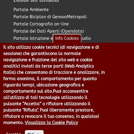
Portale Ambiente
Portale Biciplan di GenovaMetropoli
Portale Cartografia on-line
Portale dei Dati Aperti (Opendata)
Portale Istruzione e Diritto allo Studio
Info Cookies
Portale Marketing Territoriale
Il sito utilizza cookie tecnici (di navigazione e di
Portale Piano Strategico Metropolitano
sessione) che garantiscono la normale
Portale PUMS di GenovaMetropoli
navigazione e fruizione del sito web e cookie
analitici inviati da terze parti (Web Analytics
Portale Stazione Unica Appaltante
Italia) che consentono di tracciare e analizzare, in
Pratico: procedimenti e istanze online
forma anonima, il comportamento per quanto
riguarda tempi, ubicazione geografica e
comportamento sul sito.Puoi acconsentire
Città Metropolitana di Genova - Piazzale Mazzini 2 -16122 -
all’utilizzo di tali tecnologie utilizzando il
Genova | CF:80007350103 - P.Iva: 00949170104 | Codice IPA: cmge
pulsante “Accetta” o rifiutare utilizzando il
Centralino 010 54991 Fax 010 5499244 URP 010 5499456
pulsante "Rifiuta". Puoi liberamente prestare,
Num.Verde 800 509420 | P.E.C.:
rifiutare o revocare il tuo consenso, in qualsiasi
pec@cert.cittametropolitana.genova.it
momento.
Visualizza la Cookie Policy
Privacy
|
Tecnologie e Accessibilità
|
Note Legali
|
Contatti per il
sito Web
|
Statistiche
|
area riservata