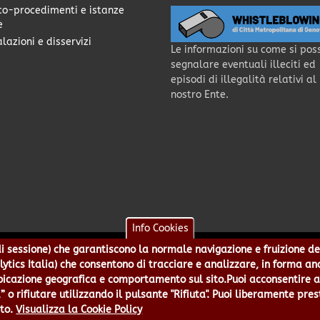
co-procedimenti e istanze
e
lazioni e disservizi
Le informazioni su come si pos
segnalare eventuali illeciti ed
episodi di illegalità relativi al
nostro Ente.
Info Cookies
e di sessione) che garantiscono la normale navigazione e fruizione de
a - Piazzale Mazzini 2 -16122 - Genova | CF:80007350103 - P.Iva: 0
alytics Italia) che consentono di tracciare e analizzare, in forma an
 5499244 URP 010 5499456 Num.Verde 800 509420 | P.E.C.:
pec@cert.
azione geografica e comportamento sul sito.Puoi acconsentire all
ie e Accessibilità
|
Note Legali
|
Contatti per il sito Web
|
Statistic
” o rifiutare utilizzando il pulsante "Rifiuta". Puoi liberamente pres
to.
Visualizza la Cookie Policy