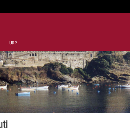
e
URP
uti