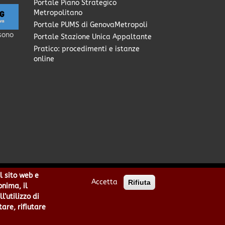
Portale Piano Strategico
Metropolitano
Portale PUMS di GenovaMetropoli
sono
Portale Stazione Unica Appaltante
Pratico: procedimenti e istanze
online
l sito web e
Accetta
Rifiuta
0949170104 | Codice IPA: cmge
onima, il
cittametropolitana.genova.it
’utilizzo di
he
|
area riservata
tare, rifiutare