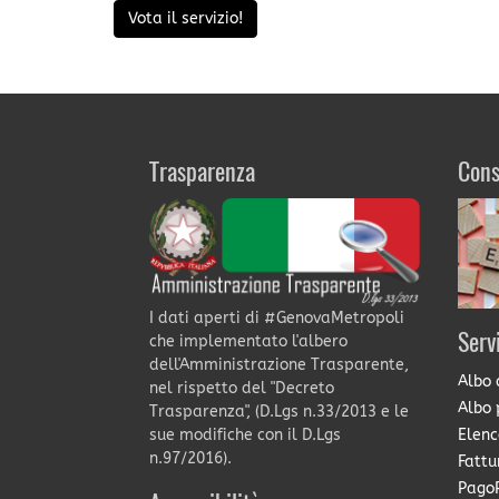
Vota il servizio!
Trasparenza
Cons
I dati aperti di #GenovaMetropoli
Serv
che implementato l'albero
dell'Amministrazione Trasparente,
Albo 
nel rispetto del "Decreto
Albo 
Trasparenza", (D.Lgs n.33/2013 e le
Elenc
sue modifiche con il D.Lgs
n.97/2016).
Fattu
PagoP