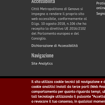
Accessibilità
Prati
onlin
Città Metropolitana di Genova si
Segna
impegna a rendere il proprio sito
web accessibile, conformemente al
D.lgs. 10 agosto 2018, n.106 che ha
recepito la direttiva UE 2016/2102
del Parlamento europeo e del
Consiglio.
Dichiarazione di Accessibilità
Navigazione
Site Analytics
Il sito utilizza cookie tecnici (di navigazione 
Città Metropolitana di Genov
cookie analitici inviati da terze parti (Web An
Centralino 010 54991 Fax 010
comportamento per quanto riguarda tempi, ubic
Privacy
|
Tecnolog
tali tecnologie utilizzando il pulsante “Accetta
o revocare il tuo consenso, in qualsiasi momen