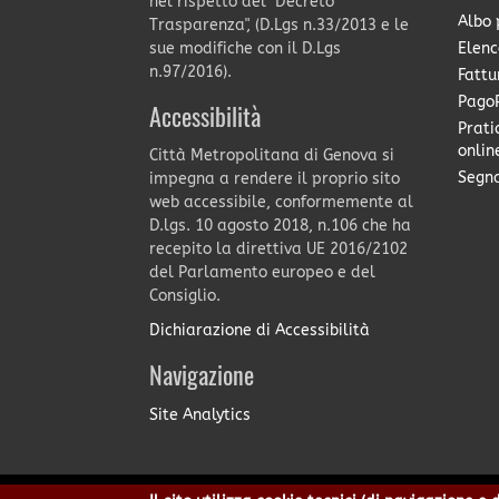
nel rispetto del "Decreto
Albo 
Trasparenza", (D.Lgs n.33/2013 e le
Elenc
sue modifiche con il D.Lgs
n.97/2016).
Fattu
PagoP
Accessibilità
Prati
onlin
Città Metropolitana di Genova si
Segna
impegna a rendere il proprio sito
web accessibile, conformemente al
D.lgs. 10 agosto 2018, n.106 che ha
recepito la direttiva UE 2016/2102
del Parlamento europeo e del
Consiglio.
Dichiarazione di Accessibilità
Navigazione
Site Analytics