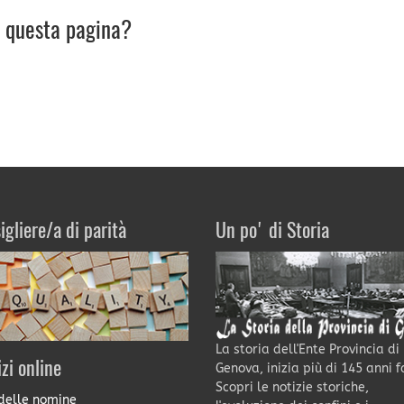
u questa pagina?
igliere/a di parità
Un po' di Storia
La storia dell'Ente Provincia di
izi online
Genova, inizia più di 145 anni f
Scopri le notizie storiche,
delle nomine