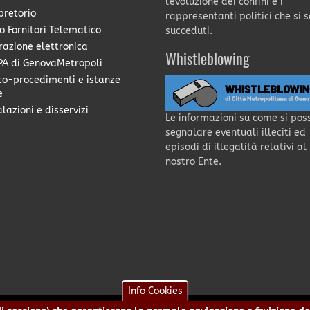
l'evoluzione dei confini e i
pretorio
rappresentanti politici che si 
o Fornitori Telematico
succeduti.
razione elettronica
Whistleblowing
A di GenovaMetropoli
co-procedimenti e istanze
e
lazioni e disservizi
Le informazioni su come si pos
segnalare eventuali illeciti ed
episodi di illegalità relativi al
nostro Ente.
Info Cookies