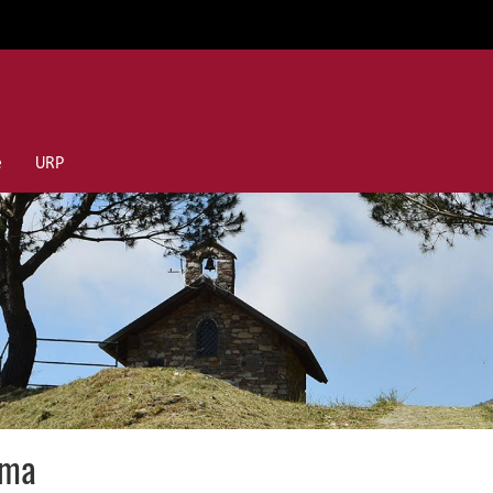
e
URP
ama