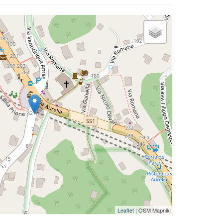
Leaflet
| OSM Mapnik