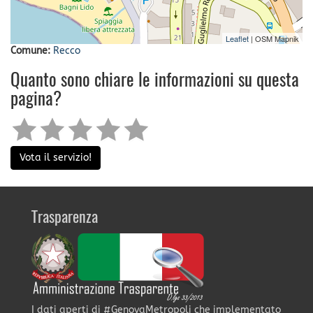
Leaflet
| OSM Mapnik
Comune:
Recco
Quanto sono chiare le informazioni su questa
pagina?
Vota il servizio!
Trasparenza
I dati aperti di #GenovaMetropoli che implementato