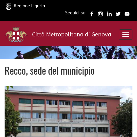
Regione Liguria
Seguici su:
Salta
al
Città Metropolitana di Genova
contenuto
Toggl
principale
navig
Recco, sede del municipio