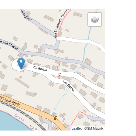
Leaflet
| OSM Mapnik