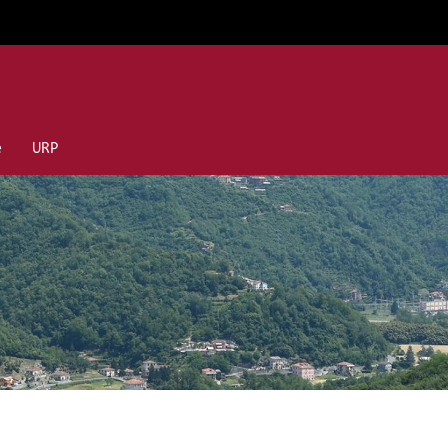
e
URP