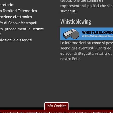
l'evoluzione dei confini e i
pretorio
rappresentanti politici che si 
o Fornitori Telematico
succeduti.
razione elettronica
Whistleblowing
A di GenovaMetropoli
co-procedimenti e istanze
e
lazioni e disservizi
Le informazioni su come si pos
segnalare eventuali illeciti ed
episodi di illegalità relativi al
nostro Ente.
Info Cookies