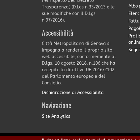
nel rispetto del "Decreto
Albo 
Trasparenza", (D.Lgs n.33/2013 e le
Elenc
sue modifiche con il D.Lgs
n.97/2016).
Fattu
PagoP
Accessibilità
Prati
onlin
Città Metropolitana di Genova si
Segna
impegna a rendere il proprio sito
web accessibile, conformemente al
D.lgs. 10 agosto 2018, n.106 che ha
recepito la direttiva UE 2016/2102
del Parlamento europeo e del
Consiglio.
Dichiarazione di Accessibilità
Navigazione
Site Analytics