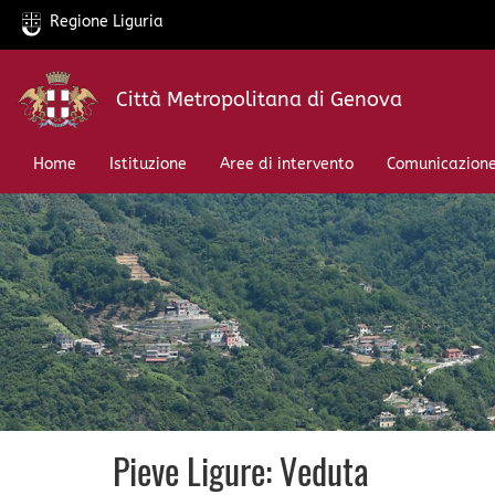
Regione Liguria
Salta
Città Metropolitana di Genova
al
contenuto
principale
Home
Istituzione
Aree di intervento
Comunicazion
Pieve Ligure: Veduta