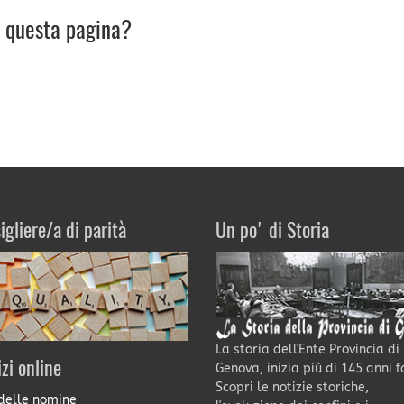
u questa pagina?
igliere/a di parità
Un po' di Storia
La storia dell'Ente Provincia di
izi online
Genova, inizia più di 145 anni f
Scopri le notizie storiche,
delle nomine