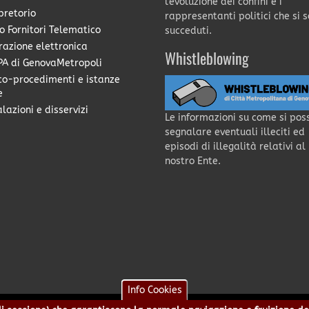
l'evoluzione dei confini e i
pretorio
rappresentanti politici che si 
o Fornitori Telematico
succeduti.
razione elettronica
Whistleblowing
A di GenovaMetropoli
co-procedimenti e istanze
e
lazioni e disservizi
Le informazioni su come si pos
segnalare eventuali illeciti ed
episodi di illegalità relativi al
nostro Ente.
Info Cookies