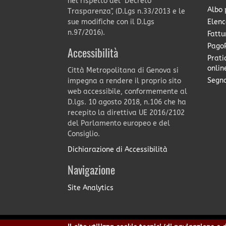
nel rispetto del "Decreto
Albo 
Trasparenza", (D.Lgs n.33/2013 e le
Elenc
sue modifiche con il D.Lgs
n.97/2016).
Fattu
PagoP
Accessibilità
Prati
onlin
Città Metropolitana di Genova si
Segna
impegna a rendere il proprio sito
web accessibile, conformemente al
D.lgs. 10 agosto 2018, n.106 che ha
recepito la direttiva UE 2016/2102
del Parlamento europeo e del
Consiglio.
Dichiarazione di Accessibilità
Navigazione
Site Analytics