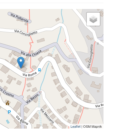
Leaflet
| OSM Mapnik