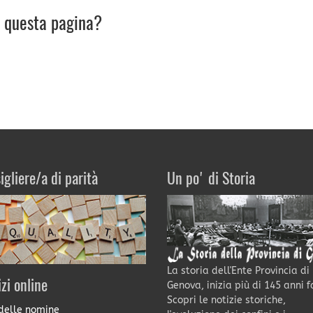
u questa pagina?
igliere/a di parità
Un po' di Storia
La storia dell'Ente Provincia di
izi online
Genova, inizia più di 145 anni f
Scopri le notizie storiche,
delle nomine