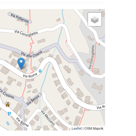
Leaflet
| OSM Mapnik