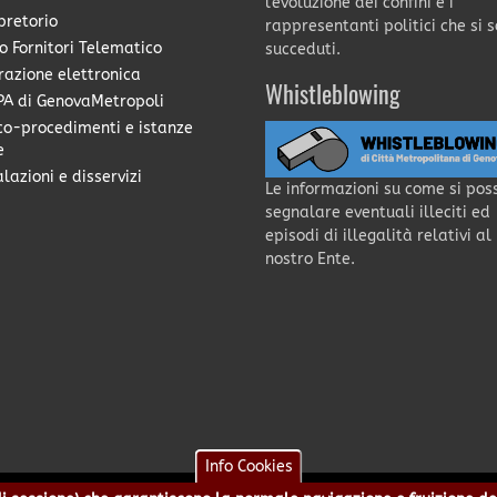
l'evoluzione dei confini e i
pretorio
rappresentanti politici che si 
o Fornitori Telematico
succeduti.
razione elettronica
Whistleblowing
A di GenovaMetropoli
co-procedimenti e istanze
e
lazioni e disservizi
Le informazioni su come si pos
segnalare eventuali illeciti ed
episodi di illegalità relativi al
nostro Ente.
Info Cookies