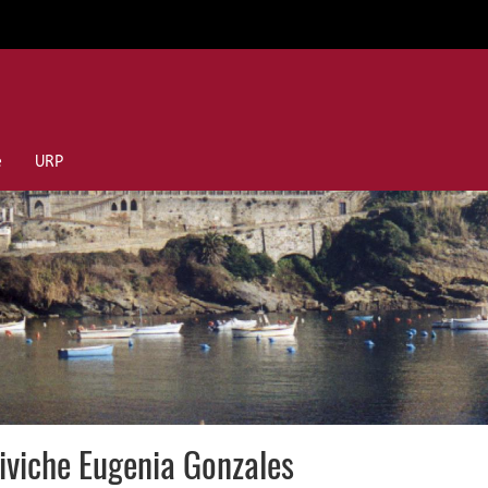
e
URP
civiche Eugenia Gonzales