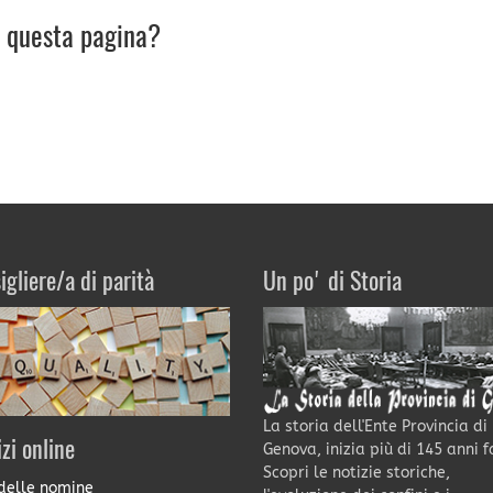
u questa pagina?
igliere/a di parità
Un po' di Storia
La storia dell'Ente Provincia di
izi online
Genova, inizia più di 145 anni f
Scopri le notizie storiche,
delle nomine