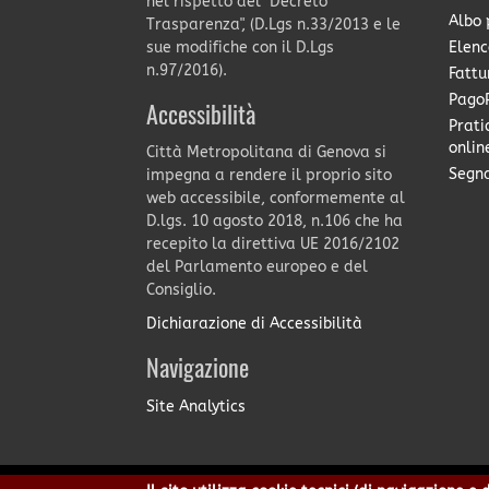
nel rispetto del "Decreto
Albo 
Trasparenza", (D.Lgs n.33/2013 e le
Elenc
sue modifiche con il D.Lgs
n.97/2016).
Fattu
PagoP
Accessibilità
Prati
onlin
Città Metropolitana di Genova si
Segna
impegna a rendere il proprio sito
web accessibile, conformemente al
D.lgs. 10 agosto 2018, n.106 che ha
recepito la direttiva UE 2016/2102
del Parlamento europeo e del
Consiglio.
Dichiarazione di Accessibilità
Navigazione
Site Analytics