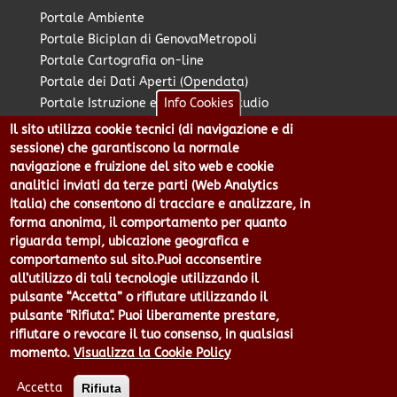
Portale Ambiente
Portale Biciplan di GenovaMetropoli
Portale Cartografia on-line
Portale dei Dati Aperti (Opendata)
Portale Istruzione e Diritto allo Studio
Info Cookies
Portale Marketing Territoriale
Il sito utilizza cookie tecnici (di navigazione e di
Portale Piano Strategico Metropolitano
sessione) che garantiscono la normale
Portale PUMS di GenovaMetropoli
navigazione e fruizione del sito web e cookie
analitici inviati da terze parti (Web Analytics
Portale Stazione Unica Appaltante
Italia) che consentono di tracciare e analizzare, in
Pratico: procedimenti e istanze online
forma anonima, il comportamento per quanto
riguarda tempi, ubicazione geografica e
comportamento sul sito.Puoi acconsentire
Città Metropolitana di Genova - Piazzale Mazzini 2 -16122 -
all’utilizzo di tali tecnologie utilizzando il
Genova | CF:80007350103 - P.Iva: 00949170104 | Codice IPA: cmge
pulsante “Accetta” o rifiutare utilizzando il
Centralino 010 54991 Fax 010 5499244 URP 010 5499456
pulsante "Rifiuta". Puoi liberamente prestare,
Num.Verde 800 509420 | P.E.C.:
rifiutare o revocare il tuo consenso, in qualsiasi
pec@cert.cittametropolitana.genova.it
momento.
Visualizza la Cookie Policy
Privacy
|
Tecnologie e Accessibilità
|
Note Legali
|
Contatti per il
sito Web
|
Statistiche
|
area riservata
Accetta
Rifiuta