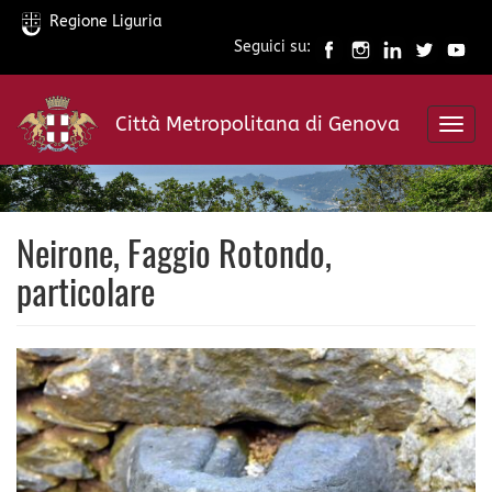
Regione Liguria
Seguici su:
Salta
al
Città Metropolitana di Genova
contenuto
Toggl
principale
navig
Neirone, Faggio Rotondo,
particolare