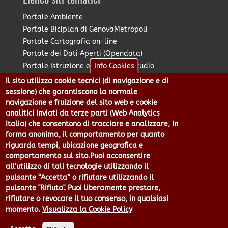
Portale Ambiente
Portale Biciplan di GenovaMetropoli
Portale Cartografia on-line
Portale dei Dati Aperti (Opendata)
Portale Istruzione e Diritto allo Studio
Info Cookies
Portale Marketing Territoriale
Il sito utilizza cookie tecnici (di navigazione e di
Portale Piano Strategico Metropolitano
sessione) che garantiscono la normale
Portale PUMS di GenovaMetropoli
navigazione e fruizione del sito web e cookie
analitici inviati da terze parti (Web Analytics
Portale Stazione Unica Appaltante
Italia) che consentono di tracciare e analizzare, in
Pratico: procedimenti e istanze online
forma anonima, il comportamento per quanto
riguarda tempi, ubicazione geografica e
comportamento sul sito.Puoi acconsentire
Città Metropolitana di Genova - Piazzale Mazzini 2 -16122 -
all’utilizzo di tali tecnologie utilizzando il
Genova | CF:80007350103 - P.Iva: 00949170104 | Codice IPA: cmge
pulsante “Accetta” o rifiutare utilizzando il
Centralino 010 54991 Fax 010 5499244 URP 010 5499456
pulsante "Rifiuta". Puoi liberamente prestare,
Num.Verde 800 509420 | P.E.C.:
rifiutare o revocare il tuo consenso, in qualsiasi
pec@cert.cittametropolitana.genova.it
momento.
Visualizza la Cookie Policy
Privacy
|
Tecnologie e Accessibilità
|
Note Legali
|
Contatti per il
sito Web
|
Statistiche
|
area riservata