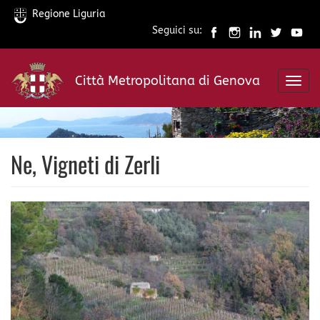
Regione Liguria
Seguici su:
Salta
al
Città Metropolitana di Genova
contenuto
Toggl
principale
navig
Ne, Vigneti di Zerli