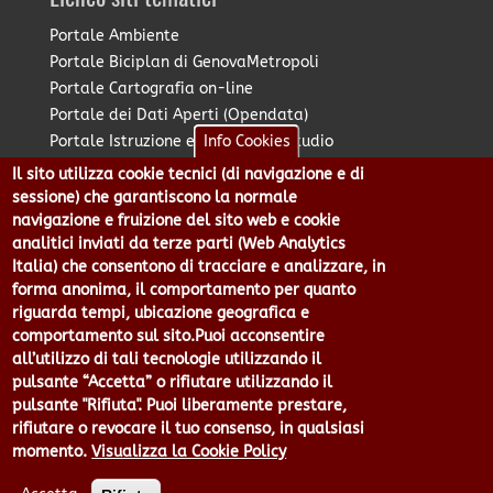
Portale Ambiente
Portale Biciplan di GenovaMetropoli
Portale Cartografia on-line
Portale dei Dati Aperti (Opendata)
Portale Istruzione e Diritto allo Studio
Info Cookies
Portale Marketing Territoriale
Il sito utilizza cookie tecnici (di navigazione e di
Portale Piano Strategico Metropolitano
sessione) che garantiscono la normale
Portale PUMS di GenovaMetropoli
navigazione e fruizione del sito web e cookie
analitici inviati da terze parti (Web Analytics
Portale Stazione Unica Appaltante
Italia) che consentono di tracciare e analizzare, in
Pratico: procedimenti e istanze online
forma anonima, il comportamento per quanto
riguarda tempi, ubicazione geografica e
comportamento sul sito.Puoi acconsentire
Città Metropolitana di Genova - Piazzale Mazzini 2 -16122 -
all’utilizzo di tali tecnologie utilizzando il
Genova | CF:80007350103 - P.Iva: 00949170104 | Codice IPA: cmge
pulsante “Accetta” o rifiutare utilizzando il
Centralino 010 54991 Fax 010 5499244 URP 010 5499456
pulsante "Rifiuta". Puoi liberamente prestare,
Num.Verde 800 509420 | P.E.C.:
rifiutare o revocare il tuo consenso, in qualsiasi
pec@cert.cittametropolitana.genova.it
momento.
Visualizza la Cookie Policy
Privacy
|
Tecnologie e Accessibilità
|
Note Legali
|
Contatti per il
sito Web
|
Statistiche
|
area riservata